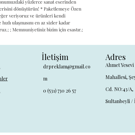
iyonumuzdaki yüzlerce sanat eserinden 
alerisini dönüştürün! * Paketlemeye Özen 
değer veriyoruz ve ürünleri kendi 
hızlı ulaşmasını en az sizler kadar 
ruz.; ; Memnuniyetiniz bizim için esastır.;
İletişim
Adres
Ahmet Yesevi
a
drpreklam@gmail.co
Mahallesi, Şe
ler
m
Cd. NO:43/A,
a
0 (531) 730 26 57
Sultanbeyli / 