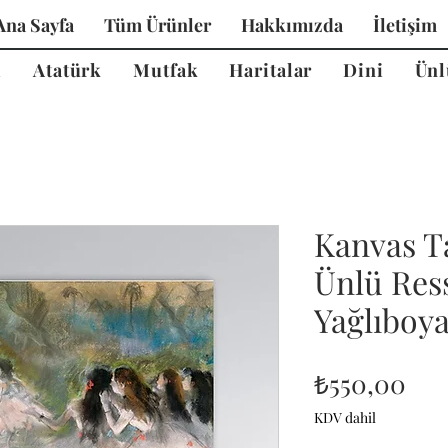
Ana Sayfa
Tüm Ürünler
Hakkımızda
İletişim
i
Atatürk
Mutfak
Haritalar
Dini
Ünl
Kanvas T
Ünlü Ress
Yağlıboy
Fiy
₺550,00
KDV dahil