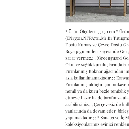
* Ürün Ölçüleri: 35x50 cm * Ürü
(EN13501,NFPA701,M1,B1 Tutuşmaya 
Dostu Kumaş ve Çevre Dostu Gree
Boya pigmentleri sayesinde Gerçe
zarar vermez.; ; (Greenguard Gold
Okul ve sağlık kuruluşlarında izin 
Fırınlanmış Köknar ağacından ima
asla kullanılmamaktadır.; ; Kanvası
Fırınlanmış olduğu için mukavemet
nemli ya da kuru bezle temizlik ya
etmeye hazır halde tarafınıza ulaşt
asabilirsiniz.; ; Çerçevesiz de kull
yanlarında da devam eder, birleş
yapılmaktadır.; ; * Sanatçı ve İç 
koleksiyonlarımız evinizi renkle