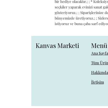
bir hediye olacaktır.; ; * Koleks
seçkiler yaparak evinizi sanat g
gösteriyoruz.; ; Siparişlerinize 
bünyemizde üretiyoruz.; ; Sizlere 
istiyoruz ve buna çaba sarf ediyo
Kanvas Marketi
Menü
Ana Sayf
Tüm Ürün
Hakkınd
İletişim