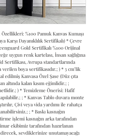
n Özellikleri: %100 Pamuk Kanvas Kumaşı 
Karşı Dayanıklılık Sertifikalı) * Çevre 
nguard Gold Sertifikalı %100 Orijinal 
ğe uygun renk kartelası, İnsan sağlığına 
 Sertifikası, Avrupa standartlarında 
verilen boya sertifikasıdır.; ) * 3 cm’lik 
l edilmiş Kanvasa Özel Şase (Düz çıta 
n altında kalan kısım eğimlidir.; ; 
lidir.; ) * Temizleme Önerisi: Hafif 
pılabilir.; ; * Kanvas Tablo duvara monte 
ırılır, Çivi veya vida yardımı ile rahatça 
anabilirsiniz.; ; * Baskı kasnağın 
tirme işlemi kasnağın arka tarafından 
Mimar ekibimiz tarafından hazırlanan 
ndirecek, sevdiklerinize unutamayacağı 