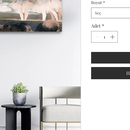
Boyut
*
Seç
Adet
*
H