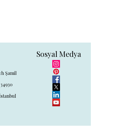
Sosyal Medya
yh Şamil
 34930
İstanbul