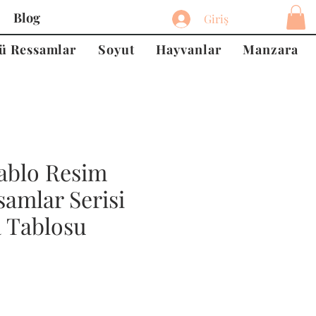
Blog
Giriş
ü Ressamlar
Soyut
Hayvanlar
Manzara
ablo Resim
amlar Serisi
a Tablosu
at