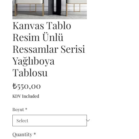
Kanvas Tablo
Resim Ünlü
Ressamlar Serisi
Yağlıboya
Tablosu
Price
₺550,00
KDV Included
Boyut
*
Quantity
*