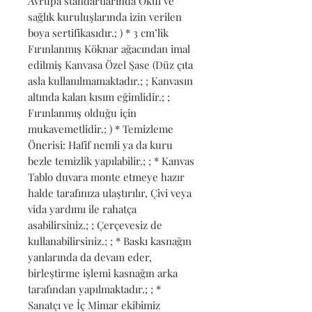
Avrupa standartlarında Okul ve 
sağlık kuruluşlarında izin verilen 
boya sertifikasıdır.; ) * 3 cm’lik 
Fırınlanmış Köknar ağacından imal 
edilmiş Kanvasa Özel Şase (Düz çıta 
asla kullanılmamaktadır.; ; Kanvasın 
altında kalan kısım eğimlidir.; ; 
Fırınlanmış olduğu için 
mukavemetlidir.; ) * Temizleme 
Önerisi: Hafif nemli ya da kuru 
bezle temizlik yapılabilir.; ; * Kanvas 
Tablo duvara monte etmeye hazır 
halde tarafınıza ulaştırılır, Çivi veya 
vida yardımı ile rahatça 
asabilirsiniz.; ; Çerçevesiz de 
kullanabilirsiniz.; ; * Baskı kasnağın 
yanlarında da devam eder, 
birleştirme işlemi kasnağın arka 
tarafından yapılmaktadır.; ; * 
Sanatçı ve İç Mimar ekibimiz 