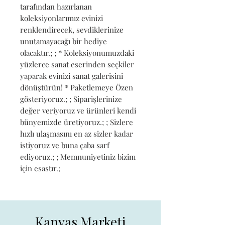
tarafından hazırlanan 
koleksiyonlarımız evinizi 
renklendirecek, sevdiklerinize 
unutamayacağı bir hediye 
olacaktır.; ; * Koleksiyonumuzdaki 
yüzlerce sanat eserinden seçkiler 
yaparak evinizi sanat galerisini 
dönüştürün! * Paketlemeye Özen 
gösteriyoruz.; ; Siparişlerinize 
değer veriyoruz ve ürünleri kendi 
bünyemizde üretiyoruz.; ; Sizlere 
hızlı ulaşmasını en az sizler kadar 
istiyoruz ve buna çaba sarf 
ediyoruz.; ; Memnuniyetiniz bizim 
için esastır.;
Kanvas Marketi