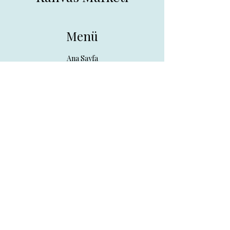
Menü
Ana Sayfa
Tüm Ürünler
Hakkında
İletişim
İletişim
drpreklam@gmail.com
0 (531) 730 26 57
Adres