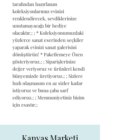
tarafından hazırlanan 
koleksiyonlarımız evinizi 
renklendirecek, sevdiklerinize 
unutamayacağı bir hediye 
olacaktır.; ; * Koleksiyonumuzdaki 
yüzlerce sanat eserinden seçkiler 
yaparak evinizi sanat galerisini 
dönüştürün! * Paketlemeye Özen 
gösteriyoruz.; ; Siparişlerinize 
değer veriyoruz ve ürünleri kendi 
bünyemizde üretiyoruz.; ; Sizlere 
hızlı ulaşmasını en az sizler kadar 
istiyoruz ve buna çaba sarf 
ediyoruz.; ; Memnuniyetiniz bizim 
için esastır.;
Kanvas Marketi