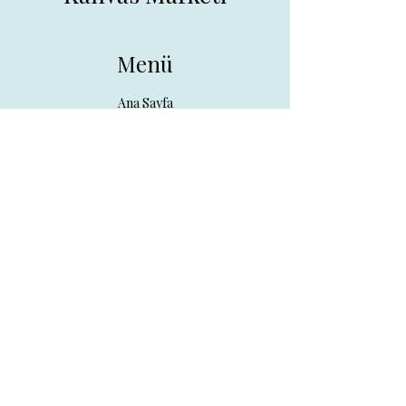
Menü
Ana Sayfa
Tüm Ürünler
Hakkında
İletişim
İletişim
drpreklam@gmail.com
0 (531) 730 26 57
Adres