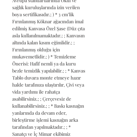
Avrupa standartlarında Okul ve 
sağlık kuruluşlarında izin verilen 
boya sertifikasıdır.; ) * 3 cm’lik 
Fırınlanmış Köknar ağacından imal 
edilmiş Kanvasa Özel Şase (Düz çıta 
asla kullanılmamaktadır.; ; Kanvasın 
altında kalan kısım eğimlidir.; ; 
Fırınlanmış olduğu için 
mukavemetlidir.; ) * Temizleme 
Önerisi: Hafif nemli ya da kuru 
bezle temizlik yapılabilir.; ; * Kanvas 
Tablo duvara monte etmeye hazır 
halde tarafınıza ulaştırılır, Çivi veya 
vida yardımı ile rahatça 
asabilirsiniz.; ; Çerçevesiz de 
kullanabilirsiniz.; ; * Baskı kasnağın 
yanlarında da devam eder, 
birleştirme işlemi kasnağın arka 
tarafından yapılmaktadır.; ; * 
Sanatçı ve İç Mimar ekibimiz 