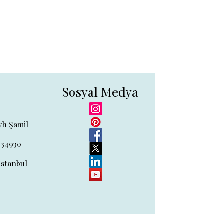
Sosyal Medya
yh Şamil
 34930
İstanbul