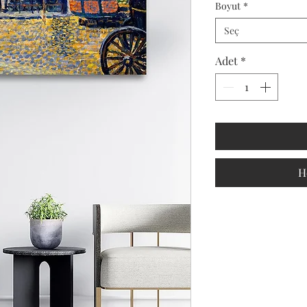
Boyut
*
Seç
Adet
*
H