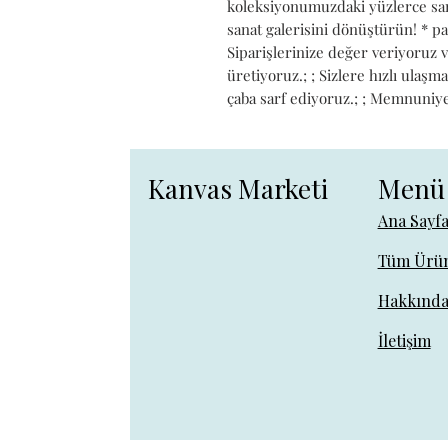
koleksiyonumuzdaki yüzlerce sana
sanat galerisini dönüştürün! * pa
Siparişlerinize değer veriyoruz 
üretiyoruz.; ; Sizlere hızlı ulaşma
çaba sarf ediyoruz.; ; Memnuniyeti
Kanvas Marketi
Menü
Ana Sayf
Tüm Ürün
Hakkınd
İletişim