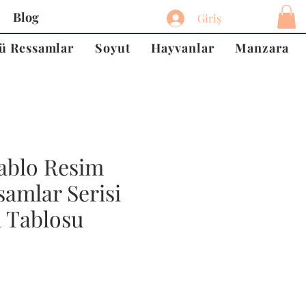
Blog
Giriş
ü Ressamlar
Soyut
Hayvanlar
Manzara
ablo Resim
amlar Serisi
a Tablosu
at