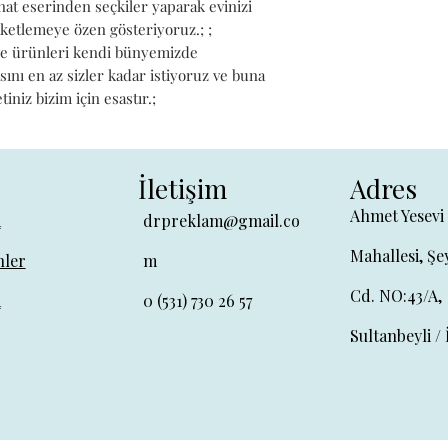
t eserinden seçkiler yaparak evinizi 
ketlemeye özen gösteriyoruz.; ; 
ve ürünleri kendi bünyemizde 
sını en az sizler kadar istiyoruz ve buna 
niz bizim için esastır.;
İletişim
Adres
Ahmet Yesevi
a
drpreklam@gmail.co
Mahallesi, Şe
ler
m
Cd. NO:43/A,
a
0 (531) 730 26 57
Sultanbeyli / 