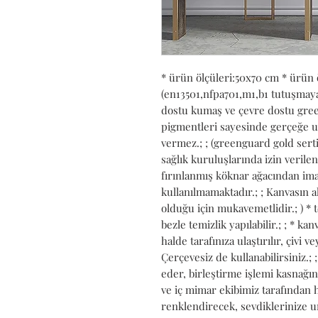
* ürün ölçüleri:50x70 cm * ürün 
(en13501,nfpa701,m1,b1 tutuşmaya k
dostu kumaş ve çevre dostu green
pigmentleri sayesinde gerçeğe uy
vermez.; ; (greenguard gold serti
sağlık kuruluşlarında izin verilen b
fırınlanmış köknar ağacından imal
kullanılmamaktadır.; ; Kanvasın al
olduğu için mukavemetlidir.; ) * 
bezle temizlik yapılabilir.; ; * k
halde tarafınıza ulaştırılır, çivi ve
Çerçevesiz de kullanabilirsiniz.;
eder, birleştirme işlemi kasnağın 
ve iç mimar ekibimiz tarafından h
renklendirecek, sevdiklerinize un