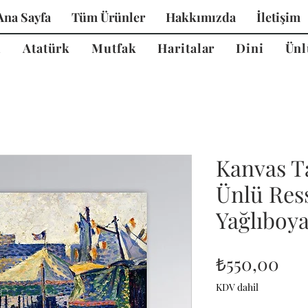
Ana Sayfa
Tüm Ürünler
Hakkımızda
İletişim
i
Atatürk
Mutfak
Haritalar
Dini
Ünl
Kanvas T
Ünlü Ress
Yağlıboy
Fiy
₺550,00
KDV dahil