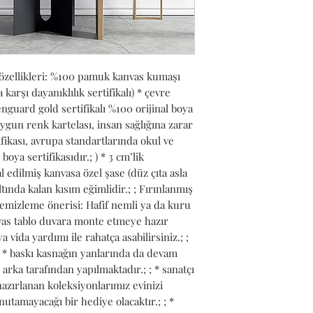
özellikleri: %100 pamuk kanvas kumaşı 
arşı dayanıklılık sertifikalı) * çevre 
guard gold sertifikalı %100 orijinal boya 
gun renk kartelası, insan sağlığına zarar 
fikası, avrupa standartlarında okul ve 
oya sertifikasıdır.; ) * 3 cm’lik 
 edilmiş kanvasa özel şase (düz çıta asla 
tında kalan kısım eğimlidir.; ; Fırınlanmış 
temizleme önerisi: Hafif nemli ya da kuru 
anvas tablo duvara monte etmeye hazır 
ya vida yardımı ile rahatça asabilirsiniz.; ; 
 ; * baskı kasnağın yanlarında da devam 
arka tarafından yapılmaktadır.; ; * sanatçı 
azırlanan koleksiyonlarımız evinizi 
utamayacağı bir hediye olacaktır.; ; * 