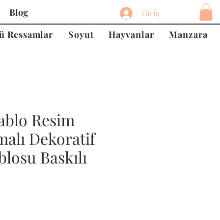
Blog
Giriş
ü Ressamlar
Soyut
Hayvanlar
Manzara
ablo Resim
malı Dekoratif
losu Baskılı
at