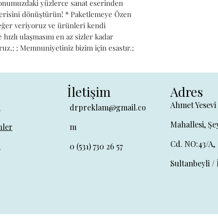
iyonumuzdaki yüzlerce sanat eserinden 
alerisini dönüştürün! * Paketlemeye Özen 
değer veriyoruz ve ürünleri kendi 
hızlı ulaşmasını en az sizler kadar 
ruz.; ; Memnuniyetiniz bizim için esastır.;
İletişim
Adres
Ahmet Yesevi
a
drpreklam@gmail.co
Mahallesi, Şe
ler
m
Cd. NO:43/A,
a
0 (531) 730 26 57
Sultanbeyli / 