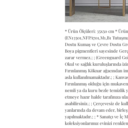
* Ürün Ölçüleri: 35x50 cm * Ürü
(EN13501,NFPA701,M1,B1 Tutuşmaya 
Dostu Kumaş ve Çevre Dostu Gree
Boya pigmentleri sayesinde Gerçe
zarar vermez.; ; (Greenguard Gold
Okul ve sağlık kuruluşlarında izin 
Fırınlanmış Köknar ağacından ima
asla kullanılmamaktadır.; ; Kanvası
Fırınlanmış olduğu için mukavemet
nemli ya da kuru bezle temizlik ya
etmeye hazır halde tarafınıza ulaşt
asabilirsiniz.; ; Çerçevesiz de kull
yanlarında da devam eder, birleş
yapılmaktadır.; ; * Sanatçı ve İç 
koleksiyonlarımız evinizi renkle