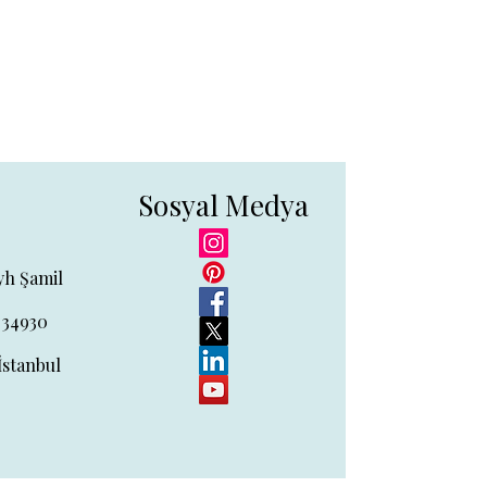
Sosyal Medya
yh Şamil
 34930
İstanbul