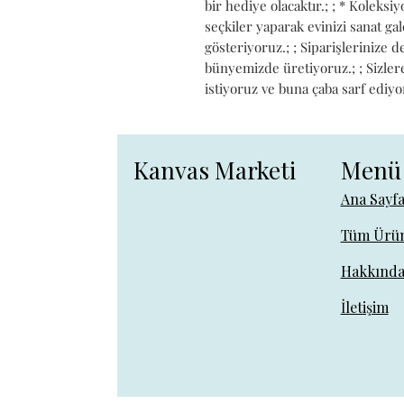
bir hediye olacaktır.; ; * Koleks
seçkiler yaparak evinizi sanat g
gösteriyoruz.; ; Siparişlerinize 
bünyemizde üretiyoruz.; ; Sizlere 
istiyoruz ve buna çaba sarf ediyo
Kanvas Marketi
Menü
Ana Sayf
Tüm Ürün
Hakkınd
İletişim