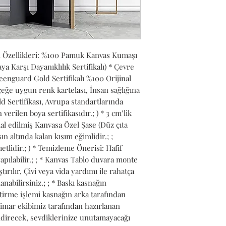
n Özellikleri: %100 Pamuk Kanvas Kumaşı 
Karşı Dayanıklılık Sertifikalı) * Çevre 
nguard Gold Sertifikalı %100 Orijinal 
ğe uygun renk kartelası, İnsan sağlığına 
 Sertifikası, Avrupa standartlarında 
verilen boya sertifikasıdır.; ) * 3 cm’lik 
l edilmiş Kanvasa Özel Şase (Düz çıta 
n altında kalan kısım eğimlidir.; ; 
lidir.; ) * Temizleme Önerisi: Hafif 
pılabilir.; ; * Kanvas Tablo duvara monte 
ırılır, Çivi veya vida yardımı ile rahatça 
anabilirsiniz.; ; * Baskı kasnağın 
tirme işlemi kasnağın arka tarafından 
Mimar ekibimiz tarafından hazırlanan 
ndirecek, sevdiklerinize unutamayacağı 