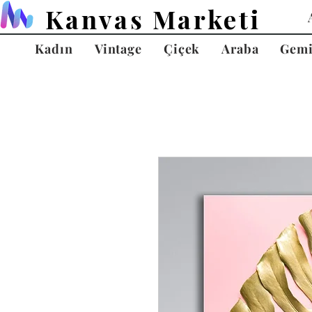
Kanvas Marketi
Kadın
Vintage
Çiçek
Araba
Gem