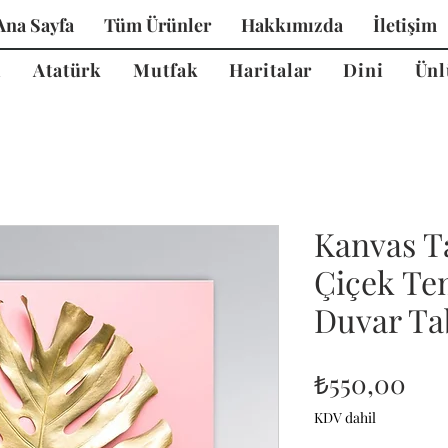
Ana Sayfa
Tüm Ürünler
Hakkımızda
İletişim
i
Atatürk
Mutfak
Haritalar
Dini
Ünl
Kanvas T
Çiçek Te
Duvar Tab
Fiy
₺550,00
KDV dahil