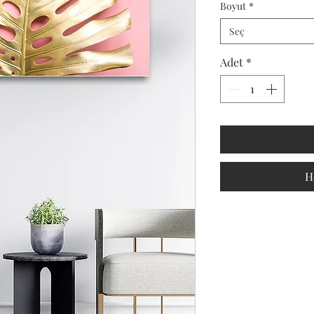
Boyut
*
Seç
Adet
*
H