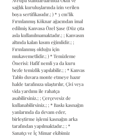
Avrupa standartlarında Okul ve 
sağlık kuruluşlarında izin verilen 
boya sertifikasıdır.; ) * 3 cm’lik 
Fırınlanmış Köknar ağacından imal 
edilmiş Kanvasa Özel Şase (Düz çıta 
asla kullanılmamaktadır.; ; Kanvasın 
altında kalan kısım eğimlidir.; ; 
Fırınlanmış olduğu için 
mukavemetlidir.; ) * Temizleme 
Önerisi: Hafif nemli ya da kuru 
bezle temizlik yapılabilir.; ; * Kanvas 
Tablo duvara monte etmeye hazır 
halde tarafınıza ulaştırılır, Çivi veya 
vida yardımı ile rahatça 
asabilirsiniz.; ; Çerçevesiz de 
kullanabilirsiniz.; ; * Baskı kasnağın 
yanlarında da devam eder, 
birleştirme işlemi kasnağın arka 
tarafından yapılmaktadır.; ; * 
Sanatçı ve İç Mimar ekibimiz 