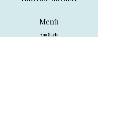
Menü
Ana Sayfa
Tüm Ürünler
Hakkında
İletişim
İletişim
drpreklam@gmail.com
0 (531) 730 26 57
Adres