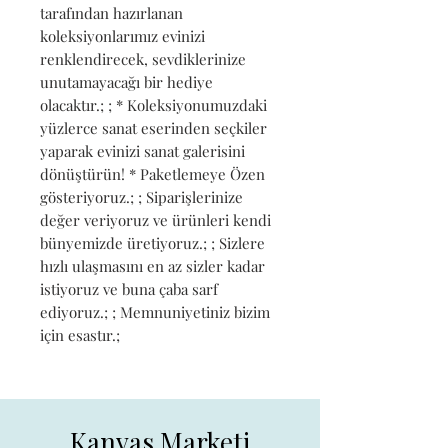
tarafından hazırlanan 
koleksiyonlarımız evinizi 
renklendirecek, sevdiklerinize 
unutamayacağı bir hediye 
olacaktır.; ; * Koleksiyonumuzdaki 
yüzlerce sanat eserinden seçkiler 
yaparak evinizi sanat galerisini 
dönüştürün! * Paketlemeye Özen 
gösteriyoruz.; ; Siparişlerinize 
değer veriyoruz ve ürünleri kendi 
bünyemizde üretiyoruz.; ; Sizlere 
hızlı ulaşmasını en az sizler kadar 
istiyoruz ve buna çaba sarf 
ediyoruz.; ; Memnuniyetiniz bizim 
için esastır.;
Kanvas Marketi