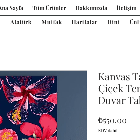
Ana Sayfa
Tüm Ürünler
Hakkımızda
İletişim
i
Atatürk
Mutfak
Haritalar
Dini
Ünl
Kanvas T
Çiçek Te
Duvar Tab
Fiy
₺550,00
KDV dahil