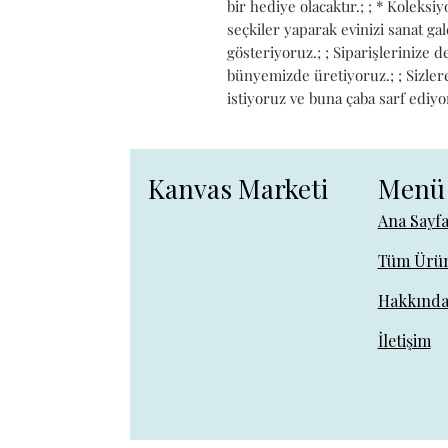
bir hediye olacaktır.; ; * Koleks
seçkiler yaparak evinizi sanat g
gösteriyoruz.; ; Siparişlerinize 
bünyemizde üretiyoruz.; ; Sizlere 
istiyoruz ve buna çaba sarf ediyo
Kanvas Marketi
Menü
Ana Sayf
Tüm Ürün
Hakkınd
İletişim