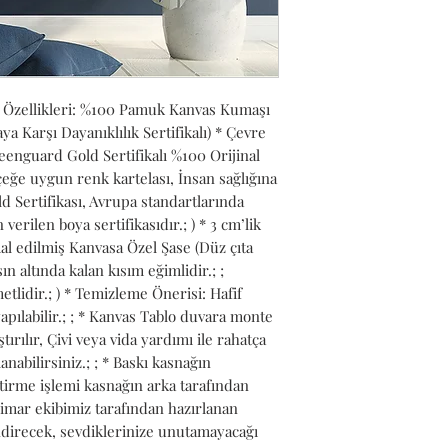
 Özellikleri: %100 Pamuk Kanvas Kumaşı 
Karşı Dayanıklılık Sertifikalı) * Çevre 
nguard Gold Sertifikalı %100 Orijinal 
ğe uygun renk kartelası, İnsan sağlığına 
 Sertifikası, Avrupa standartlarında 
verilen boya sertifikasıdır.; ) * 3 cm’lik 
l edilmiş Kanvasa Özel Şase (Düz çıta 
n altında kalan kısım eğimlidir.; ; 
lidir.; ) * Temizleme Önerisi: Hafif 
pılabilir.; ; * Kanvas Tablo duvara monte 
ırılır, Çivi veya vida yardımı ile rahatça 
anabilirsiniz.; ; * Baskı kasnağın 
tirme işlemi kasnağın arka tarafından 
Mimar ekibimiz tarafından hazırlanan 
ndirecek, sevdiklerinize unutamayacağı 