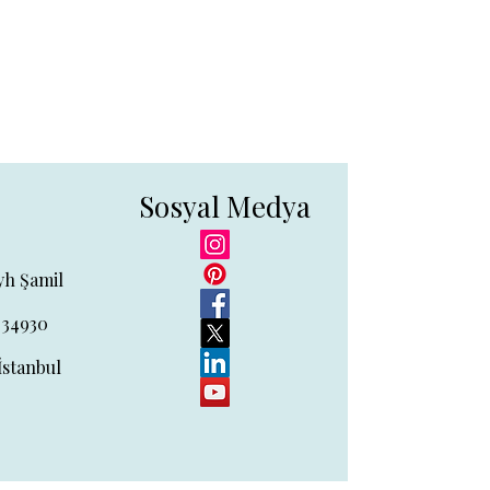
Sosyal Medya
yh Şamil
 34930
İstanbul