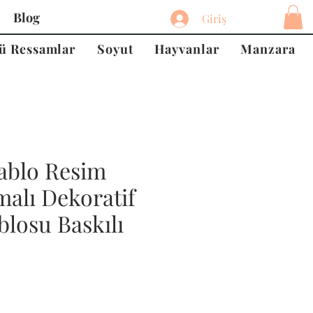
Blog
Giriş
ü Ressamlar
Soyut
Hayvanlar
Manzara
ablo Resim
malı Dekoratif
losu Baskılı
at