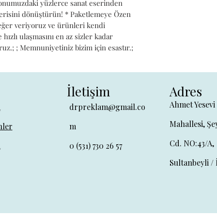
iyonumuzdaki yüzlerce sanat eserinden 
alerisini dönüştürün! * Paketlemeye Özen 
değer veriyoruz ve ürünleri kendi 
hızlı ulaşmasını en az sizler kadar 
ruz.; ; Memnuniyetiniz bizim için esastır.;
İletişim
Adres
Ahmet Yesevi
a
drpreklam@gmail.co
Mahallesi, Şe
ler
m
Cd. NO:43/A,
a
0 (531) 730 26 57
Sultanbeyli / 