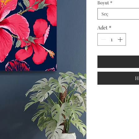
Boyut
*
Seç
Adet
*
H