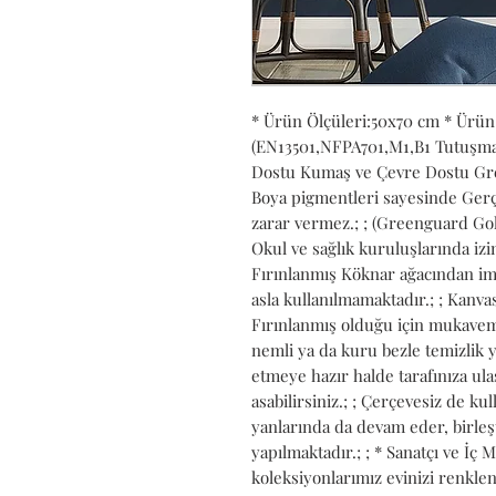
* Ürün Ölçüleri:50x70 cm * Ürün
(EN13501,NFPA701,M1,B1 Tutuşmaya 
Dostu Kumaş ve Çevre Dostu Gree
Boya pigmentleri sayesinde Gerçe
zarar vermez.; ; (Greenguard Gold
Okul ve sağlık kuruluşlarında izin 
Fırınlanmış Köknar ağacından ima
asla kullanılmamaktadır.; ; Kanvası
Fırınlanmış olduğu için mukavemet
nemli ya da kuru bezle temizlik ya
etmeye hazır halde tarafınıza ulaşt
asabilirsiniz.; ; Çerçevesiz de kull
yanlarında da devam eder, birleş
yapılmaktadır.; ; * Sanatçı ve İç 
koleksiyonlarımız evinizi renkle