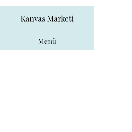
Kanvas Marketi
Menü
Ana Sayfa
Tüm Ürünler
Hakkında
İletişim
İletişim
drpreklam@gmail.com
0 (531) 730 26 57