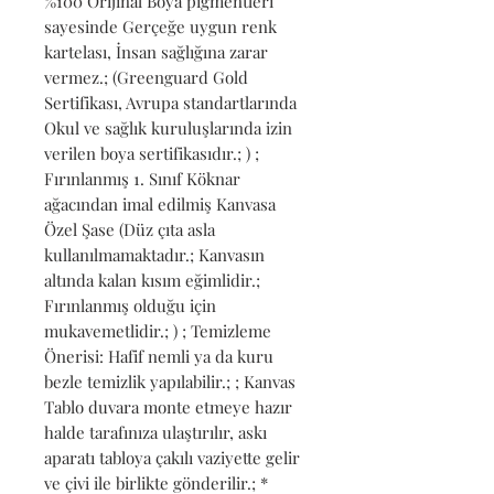
%100 Orijinal Boya pigmentleri 
sayesinde Gerçeğe uygun renk 
kartelası, İnsan sağlığına zarar 
vermez.; (Greenguard Gold 
Sertifikası, Avrupa standartlarında 
Okul ve sağlık kuruluşlarında izin 
verilen boya sertifikasıdır.; ) ; 
Fırınlanmış 1. Sınıf Köknar 
ağacından imal edilmiş Kanvasa 
Özel Şase (Düz çıta asla 
kullanılmamaktadır.; Kanvasın 
altında kalan kısım eğimlidir.; 
Fırınlanmış olduğu için 
mukavemetlidir.; ) ; Temizleme 
Önerisi: Hafif nemli ya da kuru 
bezle temizlik yapılabilir.; ; Kanvas 
Tablo duvara monte etmeye hazır 
halde tarafınıza ulaştırılır, askı 
aparatı tabloya çakılı vaziyette gelir 
ve çivi ile birlikte gönderilir.; * 