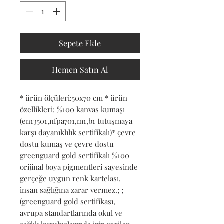
Sepete Ekle
Hemen Satın Al
* ürün ölçüleri:50x70 cm * ürün 
özellikleri: %100 kanvas kumaşı 
(en13501,nfpa701,m1,b1 tutuşmaya 
karşı dayanıklılık sertifikalı)* çevre 
dostu kumaş ve çevre dostu 
greenguard gold sertifikalı %100 
orijinal boya pigmentleri sayesinde 
gerçeğe uygun renk kartelası, 
insan sağlığına zarar vermez.; ; 
(greenguard gold sertifikası, 
avrupa standartlarında okul ve 