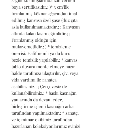
sağlık kuruluşlarında izin verilen 
boya sertifikasıdır.; )* 3 cm’lik 
fırınlanmış köknar ağacından imal 
edilmiş kanvasa özel şase (düz çıta 
asla kullanılmamaktadır.; ; Kanvasın 
altında kalan kısım eğimlidir.; ; 
Fırınlanmış olduğu için 
mukavemetlidir.; ) * temizleme 
önerisi: Hafif nemli ya da kuru 
bezle temizlik yapılabilir.; * kanvas 
tablo duvara monte etmeye hazır 
halde tarafınıza ulaştırılır, çivi veya 
vida yardımı ile rahatça 
asabilirsiniz.; ; Çerçevesiz de 
kullanabilirsiniz.; * baskı kasnağın 
yanlarında da devam eder, 
birleştirme işlemi kasnağın arka 
tarafından yapılmaktadır.; * sanatçı 
ve iç mimar ekibimiz tarafından 
hazırlanan koleksiyonlarımız evinizi 