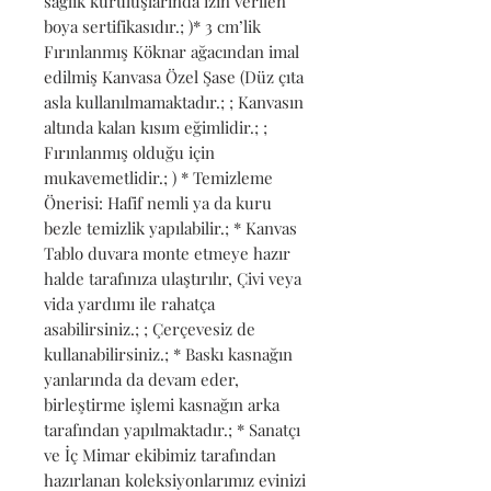
sağlık kuruluşlarında izin verilen 
boya sertifikasıdır.; )* 3 cm’lik 
Fırınlanmış Köknar ağacından imal 
edilmiş Kanvasa Özel Şase (Düz çıta 
asla kullanılmamaktadır.; ; Kanvasın 
altında kalan kısım eğimlidir.; ; 
Fırınlanmış olduğu için 
mukavemetlidir.; ) * Temizleme 
Önerisi: Hafif nemli ya da kuru 
bezle temizlik yapılabilir.; * Kanvas 
Tablo duvara monte etmeye hazır 
halde tarafınıza ulaştırılır, Çivi veya 
vida yardımı ile rahatça 
asabilirsiniz.; ; Çerçevesiz de 
kullanabilirsiniz.; * Baskı kasnağın 
yanlarında da devam eder, 
birleştirme işlemi kasnağın arka 
tarafından yapılmaktadır.; * Sanatçı 
ve İç Mimar ekibimiz tarafından 
hazırlanan koleksiyonlarımız evinizi 