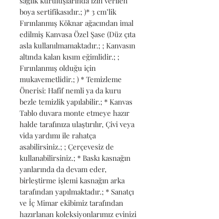
sağlık kuruluşlarında izin verilen 
boya sertifikasıdır.; )* 3 cm’lik 
Fırınlanmış Köknar ağacından imal 
edilmiş Kanvasa Özel Şase (Düz çıta 
asla kullanılmamaktadır.; ; Kanvasın 
altında kalan kısım eğimlidir.; ; 
Fırınlanmış olduğu için 
mukavemetlidir.; ) * Temizleme 
Önerisi: Hafif nemli ya da kuru 
bezle temizlik yapılabilir.; * Kanvas 
Tablo duvara monte etmeye hazır 
halde tarafınıza ulaştırılır, Çivi veya 
vida yardımı ile rahatça 
asabilirsiniz.; ; Çerçevesiz de 
kullanabilirsiniz.; * Baskı kasnağın 
yanlarında da devam eder, 
birleştirme işlemi kasnağın arka 
tarafından yapılmaktadır.; * Sanatçı 
ve İç Mimar ekibimiz tarafından 
hazırlanan koleksiyonlarımız evinizi 