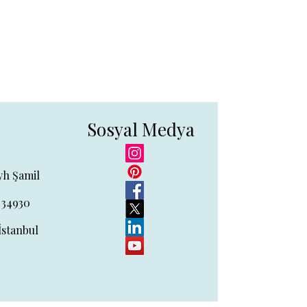
Sosyal Medya
yh Şamil
 34930
İstanbul