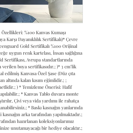
 Özellikleri: %100 Kanvas Kumaşı 
 Karşı Dayanıklılık Sertifikalı)* Çevre 
nguard Gold Sertifikalı %100 Orijinal 
ğe uygun renk kartelası, İnsan sağlığına 
 Sertifikası, Avrupa standartlarında 
verilen boya sertifikasıdır.; )* 3 cm’lik 
l edilmiş Kanvasa Özel Şase (Düz çıta 
n altında kalan kısım eğimlidir.; ; 
lidir.; ) * Temizleme Önerisi: Hafif 
apılabilir.; * Kanvas Tablo duvara monte 
ırılır, Çivi veya vida yardımı ile rahatça 
lanabilirsiniz.; * Baskı kasnağın yanlarında 
 kasnağın arka tarafından yapılmaktadır.; 
rafından hazırlanan koleksiyonlarımız 
inize unutamayacağı bir hediye olacaktır.; 