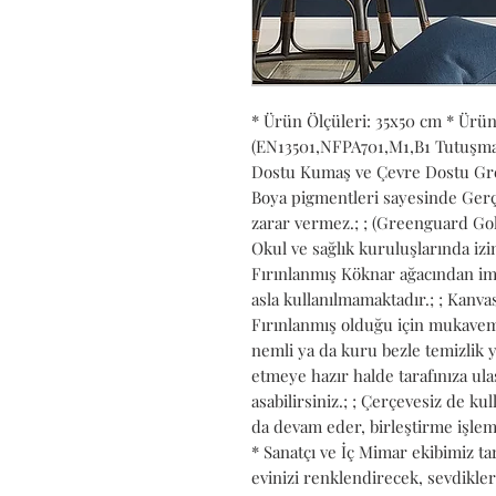
* Ürün Ölçüleri: 35x50 cm * Ürün
(EN13501,NFPA701,M1,B1 Tutuşmaya
Dostu Kumaş ve Çevre Dostu Gree
Boya pigmentleri sayesinde Gerçe
zarar vermez.; ; (Greenguard Gold
Okul ve sağlık kuruluşlarında izin 
Fırınlanmış Köknar ağacından ima
asla kullanılmamaktadır.; ; Kanvası
Fırınlanmış olduğu için mukavemet
nemli ya da kuru bezle temizlik y
etmeye hazır halde tarafınıza ulaşt
asabilirsiniz.; ; Çerçevesiz de kul
da devam eder, birleştirme işlemi
* Sanatçı ve İç Mimar ekibimiz ta
evinizi renklendirecek, sevdikler