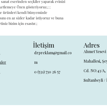
sanat eserinden seçkiler yaparak evinizi 
ketlemeye Özen gösteriyoruz.; ; 
ve ürünleri kendi bünyemizde 
sını en az sizler kadar istiyoruz ve buna 
niz bizim için esastır.;
İletişim
Adres
Ahmet Yesevi
a
drpreklam@gmail.co
Mahallesi, Şe
ler
m
Cd. NO:43/A,
a
0 (531) 730 26 57
Sultanbeyli / 