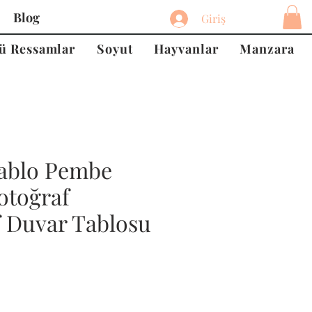
Blog
Giriş
ü Ressamlar
Soyut
Hayvanlar
Manzara
ablo Pembe
otoğraf
f Duvar Tablosu
at