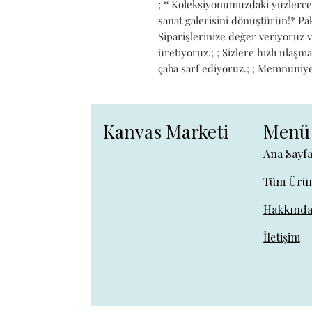
; * Koleksiyonumuzdaki yüzlerce 
sanat galerisini dönüştürün!* Pa
Siparişlerinize değer veriyoruz 
üretiyoruz.; ; Sizlere hızlı ulaşma
çaba sarf ediyoruz.; ; Memnuniyeti
Kanvas Marketi
Menü
Ana Sayf
Tüm Ürün
Hakkınd
İletişim