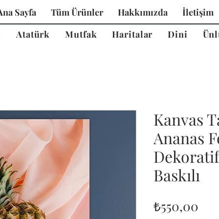
Ana Sayfa
Tüm Ürünler
Hakkımızda
İletişim
i
Atatürk
Mutfak
Haritalar
Dini
Ünl
Kanvas T
Ananas F
Dekorati
Baskılı
Fiy
₺550,00