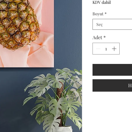
KDV dahil
Boyut
*
Seç
Adet
*
H