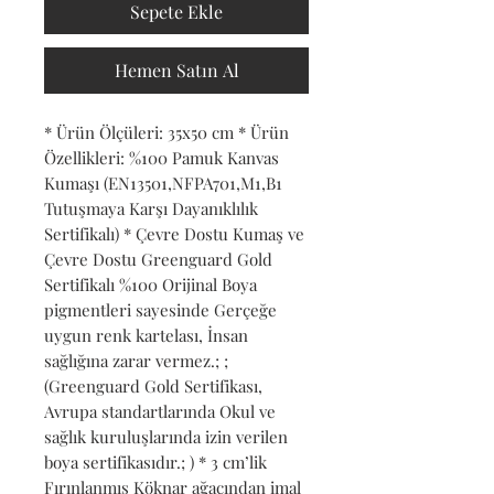
Sepete Ekle
Hemen Satın Al
* Ürün Ölçüleri: 35x50 cm * Ürün 
Özellikleri: %100 Pamuk Kanvas 
Kumaşı (EN13501,NFPA701,M1,B1 
Tutuşmaya Karşı Dayanıklılık 
Sertifikalı) * Çevre Dostu Kumaş ve 
Çevre Dostu Greenguard Gold 
Sertifikalı %100 Orijinal Boya 
pigmentleri sayesinde Gerçeğe 
uygun renk kartelası, İnsan 
sağlığına zarar vermez.; ; 
(Greenguard Gold Sertifikası, 
Avrupa standartlarında Okul ve 
sağlık kuruluşlarında izin verilen 
boya sertifikasıdır.; ) * 3 cm’lik 
Fırınlanmış Köknar ağacından imal 