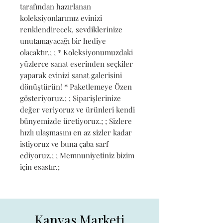
tarafından hazırlanan 
koleksiyonlarımız evinizi 
renklendirecek, sevdiklerinize 
unutamayacağı bir hediye 
olacaktır.; ; * Koleksiyonumuzdaki 
yüzlerce sanat eserinden seçkiler 
yaparak evinizi sanat galerisini 
dönüştürün! * Paketlemeye Özen 
gösteriyoruz.; ; Siparişlerinize 
değer veriyoruz ve ürünleri kendi 
bünyemizde üretiyoruz.; ; Sizlere 
hızlı ulaşmasını en az sizler kadar 
istiyoruz ve buna çaba sarf 
ediyoruz.; ; Memnuniyetiniz bizim 
için esastır.;
Kanvas Marketi