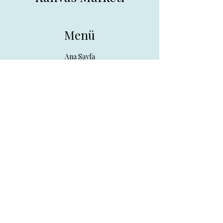
Menü
Ana Sayfa
Tüm Ürünler
Hakkında
İletişim
İletişim
drpreklam@gmail.com
0 (531) 730 26 57
Adres