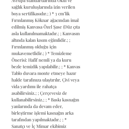
Avrupa standartlarında Okul ve 
sağlık kuruluşlarında izin verilen 
boya sertifikasıdır.; ) * 3 cm’lik 
Fırınlanmış Köknar ağacından imal 
edilmiş Kanvasa Özel Şase (Düz çıta 
asla kullanılmamaktadır.; ; Kanvasın 
altında kalan kısım eğimlidir.; ; 
Fırınlanmış olduğu için 
mukavemetlidir.; ) * Temizleme 
Önerisi: Hafif nemli ya da kuru 
bezle temizlik yapılabilir.; ; * Kanvas 
Tablo duvara monte etmeye hazır 
halde tarafınıza ulaştırılır, Çivi veya 
vida yardımı ile rahatça 
asabilirsiniz.; ; Çerçevesiz de 
kullanabilirsiniz.; ; * Baskı kasnağın 
yanlarında da devam eder, 
birleştirme işlemi kasnağın arka 
tarafından yapılmaktadır.; ; * 
Sanatçı ve İç Mimar ekibimiz 