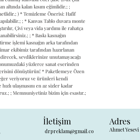
n altında kalan kısım eğimlidir.; ; 
lidir.; ) * Temizleme Önerisi: Hafif 
pılabilir.; ; * Kanvas Tablo duvara monte 
ırılır, Çivi veya vida yardımı ile rahatça 
anabilirsiniz.; ; * Baskı kasnağın 
tirme işlemi kasnağın arka tarafından 
Mimar ekibimiz tarafından hazırlanan 
ndirecek, sevdiklerinize unutamayacağı 
iyonumuzdaki yüzlerce sanat eserinden 
alerisini dönüştürün! * Paketlemeye Özen 
değer veriyoruz ve ürünleri kendi 
hızlı ulaşmasını en az sizler kadar 
ruz.; ; Memnuniyetiniz bizim için esastır.;
İletişim
Adres
Ahmet Yesevi
a
drpreklam@gmail.co