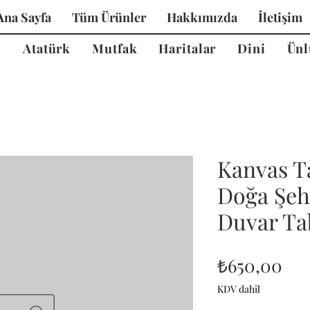
Ana Sayfa
Tüm Ürünler
Hakkımızda
İletişim
i
Atatürk
Mutfak
Haritalar
Dini
Ünl
Kanvas T
Doğa Şeh
Duvar Tab
Fiy
₺650,00
KDV dahil