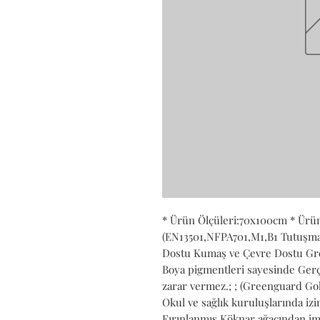
* Ürün Ölçüleri:70x100cm * Ürün
(EN13501,NFPA701,M1,B1 Tutuşmaya 
Dostu Kumaş ve Çevre Dostu Gree
Boya pigmentleri sayesinde Gerçe
zarar vermez.; ; (Greenguard Gold
Okul ve sağlık kuruluşlarında izin 
Fırınlanmış Köknar ağacından ima