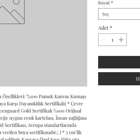
Boyut
*
Seç
Adet
*
H
 Özellikleri: %100 Pamuk Kanvas Kumaşı 
Karşı Dayanıklılık Sertifikalı) * Çevre 
nguard Gold Sertifikalı %100 Orijinal 
ğe uygun renk kartelası, İnsan sağlığına 
 Sertifikası, Avrupa standartlarında 
verilen boya sertifikasıdır.; ) * 3 cm’lik 
l edilmiş Kanvasa Özel Şase (Düz çıta 