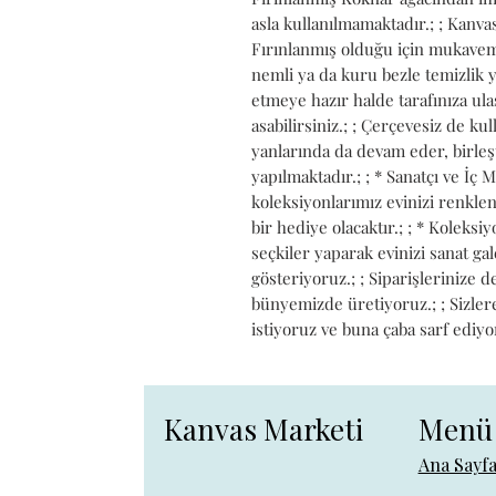
asla kullanılmamaktadır.; ; Kanvası
Fırınlanmış olduğu için mukavemet
nemli ya da kuru bezle temizlik ya
etmeye hazır halde tarafınıza ulaşt
asabilirsiniz.; ; Çerçevesiz de kull
yanlarında da devam eder, birleş
yapılmaktadır.; ; * Sanatçı ve İç 
koleksiyonlarımız evinizi renkle
bir hediye olacaktır.; ; * Koleks
seçkiler yaparak evinizi sanat g
gösteriyoruz.; ; Siparişlerinize 
bünyemizde üretiyoruz.; ; Sizlere 
istiyoruz ve buna çaba sarf ediyo
Kanvas Marketi
Menü
Ana Sayf