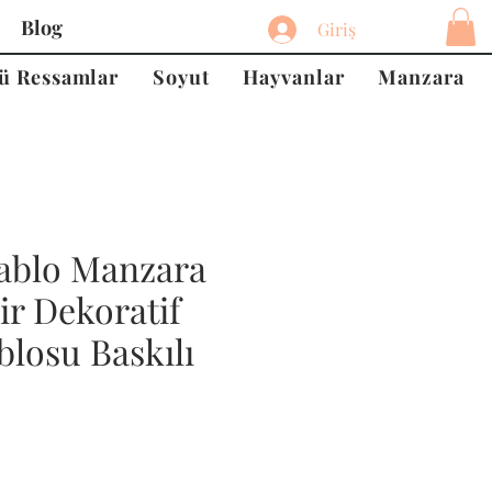
Blog
Giriş
ü Ressamlar
Soyut
Hayvanlar
Manzara
ablo Manzara
ir Dekoratif
losu Baskılı
at