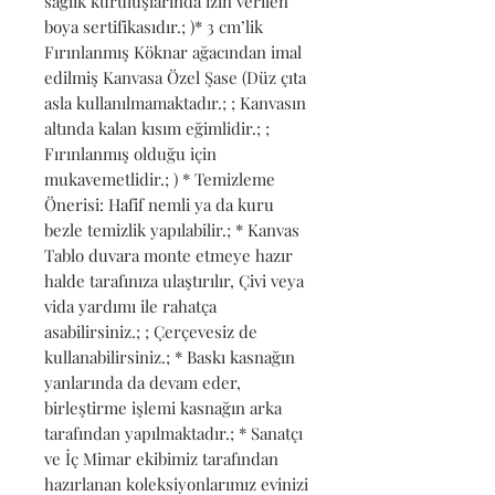
sağlık kuruluşlarında izin verilen 
boya sertifikasıdır.; )* 3 cm’lik 
Fırınlanmış Köknar ağacından imal 
edilmiş Kanvasa Özel Şase (Düz çıta 
asla kullanılmamaktadır.; ; Kanvasın 
altında kalan kısım eğimlidir.; ; 
Fırınlanmış olduğu için 
mukavemetlidir.; ) * Temizleme 
Önerisi: Hafif nemli ya da kuru 
bezle temizlik yapılabilir.; * Kanvas 
Tablo duvara monte etmeye hazır 
halde tarafınıza ulaştırılır, Çivi veya 
vida yardımı ile rahatça 
asabilirsiniz.; ; Çerçevesiz de 
kullanabilirsiniz.; * Baskı kasnağın 
yanlarında da devam eder, 
birleştirme işlemi kasnağın arka 
tarafından yapılmaktadır.; * Sanatçı 
ve İç Mimar ekibimiz tarafından 
hazırlanan koleksiyonlarımız evinizi 