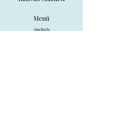
Menü
Ana Sayfa
Tüm Ürünler
Hakkında
İletişim
İletişim
drpreklam@gmail.com
0 (531) 730 26 57
Adres