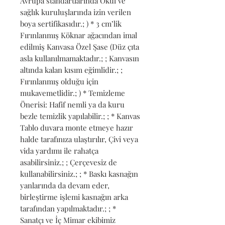
Avrupa standartlarında Okul ve 
sağlık kuruluşlarında izin verilen 
boya sertifikasıdır.; ) * 3 cm’lik 
Fırınlanmış Köknar ağacından imal 
edilmiş Kanvasa Özel Şase (Düz çıta 
asla kullanılmamaktadır.; ; Kanvasın 
altında kalan kısım eğimlidir.; ; 
Fırınlanmış olduğu için 
mukavemetlidir.; ) * Temizleme 
Önerisi: Hafif nemli ya da kuru 
bezle temizlik yapılabilir.; ; * Kanvas 
Tablo duvara monte etmeye hazır 
halde tarafınıza ulaştırılır, Çivi veya 
vida yardımı ile rahatça 
asabilirsiniz.; ; Çerçevesiz de 
kullanabilirsiniz.; ; * Baskı kasnağın 
yanlarında da devam eder, 
birleştirme işlemi kasnağın arka 
tarafından yapılmaktadır.; ; * 
Sanatçı ve İç Mimar ekibimiz 