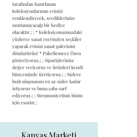
tarafından hazırlanan 
koleksiyonlarımız evinizi 
renklendirecek, sevdiklerinize 
unutamayacağı bir hediye 
olacaktır.; ; * Koleksiyonumuzdaki 
yüzlerce sanat eserinden seçkiler 
yaparak evinizi sanat galerisini 
dönüştürün! * Paketlemeye Özen 
gösteriyoruz.; ; Siparişlerinize 
değer veriyoruz ve ürünleri kendi 
bünyemizde üretiyoruz.; ; Sizlere 
hızlı ulaşmasını en az sizler kadar 
istiyoruz ve buna çaba sarf 
ediyoruz.; ; Memnuniyetiniz bizim 
için esastır.;
Kanvas Marketi