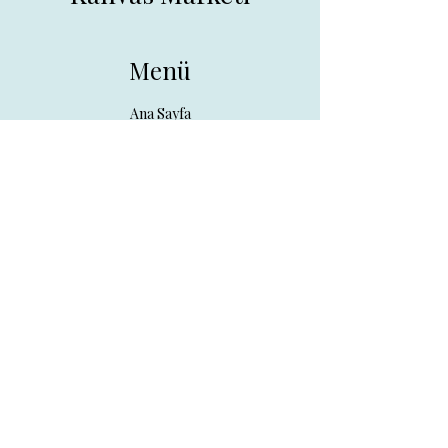
Menü
Ana Sayfa
Tüm Ürünler
Hakkında
İletişim
İletişim
drpreklam@gmail.com
0 (531) 730 26 57
Adres