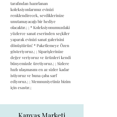
tarafından hazırlanan 
koleksiyonlarımız evinizi 
renklendirecek, sevdiklerinize 
unutamayacağı bir hediye 
olacaktır.; ; * Koleksiyonumuzdaki 
yüzlerce sanat eserinden seçkiler 
yaparak evinizi sanat galerisini 
dönüştürün! * Paketlemeye Özen 
gösteriyoruz.; ; Siparişlerinize 
değer veriyoruz ve ürünleri kendi 
bünyemizde üretiyoruz.; ; Sizlere 
hızlı ulaşmasını en az sizler kadar 
istiyoruz ve buna çaba sarf 
ediyoruz.; ; Memnuniyetiniz bizim 
için esastır.;
Kanvas Marketi