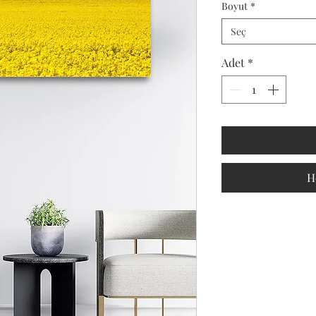
Boyut
*
Seç
Adet
*
H