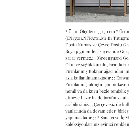
* Ürün Ölçüleri: 35x50 cm * Ürü
(EN13501,NFPA701,M1,B1 Tutuşmaya 
Dostu Kumaş ve Çevre Dostu Gree
Boya pigmentleri sayesinde Gerçe
zarar vermez.; ; (Greenguard Gold
Okul ve sağlık kuruluşlarında izin 
Fırınlanmış Köknar ağacından ima
asla kullanılmamaktadır.; ; Kanvası
Fırınlanmış olduğu için mukavemet
nemli ya da kuru bezle temizlik ya
etmeye hazır halde tarafınıza ulaşt
asabilirsiniz.; ; Çerçevesiz de kull
yanlarında da devam eder, birleş
yapılmaktadır.; ; * Sanatçı ve İç 
koleksiyonlarımız evinizi renkle