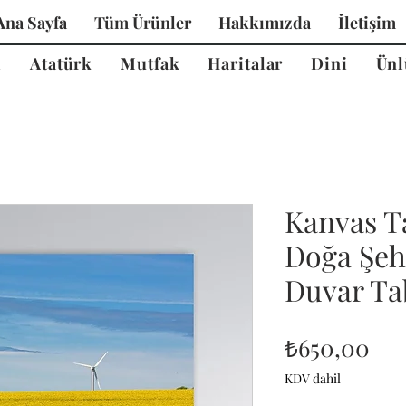
Ana Sayfa
Tüm Ürünler
Hakkımızda
İletişim
i
Atatürk
Mutfak
Haritalar
Dini
Ünl
Kanvas T
Doğa Şeh
Duvar Tab
Fiy
₺650,00
KDV dahil