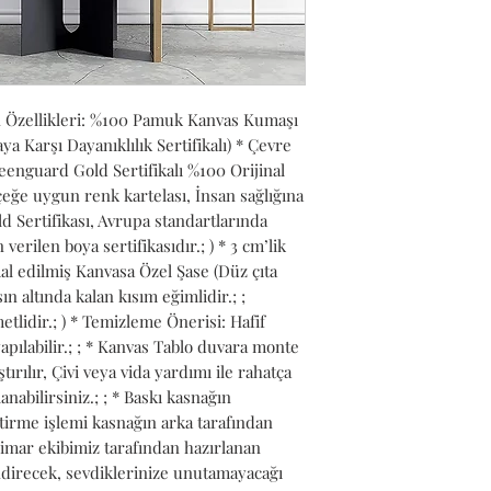
n Özellikleri: %100 Pamuk Kanvas Kumaşı 
Karşı Dayanıklılık Sertifikalı) * Çevre 
nguard Gold Sertifikalı %100 Orijinal 
ğe uygun renk kartelası, İnsan sağlığına 
 Sertifikası, Avrupa standartlarında 
verilen boya sertifikasıdır.; ) * 3 cm’lik 
l edilmiş Kanvasa Özel Şase (Düz çıta 
n altında kalan kısım eğimlidir.; ; 
lidir.; ) * Temizleme Önerisi: Hafif 
pılabilir.; ; * Kanvas Tablo duvara monte 
ırılır, Çivi veya vida yardımı ile rahatça 
anabilirsiniz.; ; * Baskı kasnağın 
tirme işlemi kasnağın arka tarafından 
Mimar ekibimiz tarafından hazırlanan 
ndirecek, sevdiklerinize unutamayacağı 