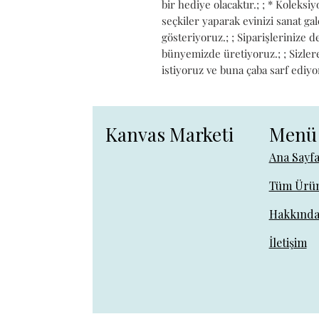
bir hediye olacaktır.; ; * Koleks
seçkiler yaparak evinizi sanat g
gösteriyoruz.; ; Siparişlerinize 
bünyemizde üretiyoruz.; ; Sizlere 
istiyoruz ve buna çaba sarf ediyo
Kanvas Marketi
Menü
Ana Sayf
Tüm Ürün
Hakkınd
İletişim