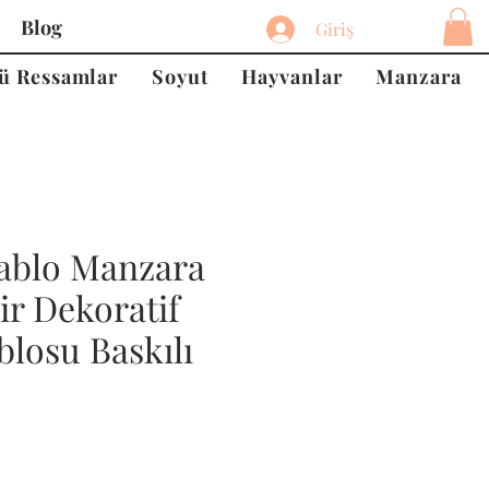
Blog
Giriş
ü Ressamlar
Soyut
Hayvanlar
Manzara
ablo Manzara
ir Dekoratif
losu Baskılı
at