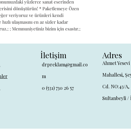
iyonumuzdaki yüzlerce sanat eserinden 
alerisini dönüştürün! * Paketlemeye Özen 
değer veriyoruz ve ürünleri kendi 
hızlı ulaşmasını en az sizler kadar 
ruz.; ; Memnuniyetiniz bizim için esastır.;
İletişim
Adres
Ahmet Yesevi
a
drpreklam@gmail.co
Mahallesi, Şe
ler
m
Cd. NO:43/A,
a
0 (531) 730 26 57
Sultanbeyli / 