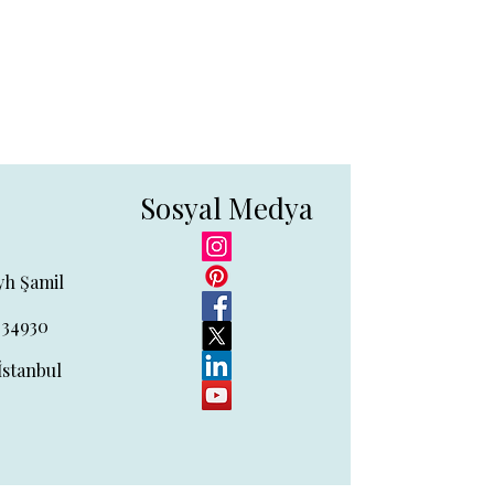
Sosyal Medya
yh Şamil
 34930
İstanbul