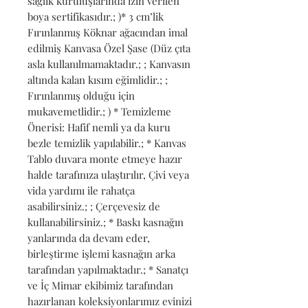
sağlık kuruluşlarında izin verilen 
boya sertifikasıdır.; )* 3 cm’lik 
Fırınlanmış Köknar ağacından imal 
edilmiş Kanvasa Özel Şase (Düz çıta 
asla kullanılmamaktadır.; ; Kanvasın 
altında kalan kısım eğimlidir.; ; 
Fırınlanmış olduğu için 
mukavemetlidir.; ) * Temizleme 
Önerisi: Hafif nemli ya da kuru 
bezle temizlik yapılabilir.; * Kanvas 
Tablo duvara monte etmeye hazır 
halde tarafınıza ulaştırılır, Çivi veya 
vida yardımı ile rahatça 
asabilirsiniz.; ; Çerçevesiz de 
kullanabilirsiniz.; * Baskı kasnağın 
yanlarında da devam eder, 
birleştirme işlemi kasnağın arka 
tarafından yapılmaktadır.; * Sanatçı 
ve İç Mimar ekibimiz tarafından 
hazırlanan koleksiyonlarımız evinizi 