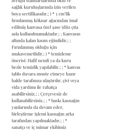
avrupa standartlarında okul ve 
sağlık kuruluşlarında izin verilen 
boya sertifikasıdır.; ) * 3 cm’lik 
fırınlanmış köknar ağacından imal 
edilmiş kanvasa özel şase (düz çıta 
asla kullanılmamaktadır.; ; Kanvasın 
altında kalan kısım eğimlidir.; ; 
Fırınlanmış olduğu için 
mukavemetlidir.; ) * temizleme 
önerisi: Hafif nemli ya da kuru 
bezle temizlik yapılabilir.; ; * kanvas 
tablo duvara monte etmeye hazır 
halde tarafınıza ulaştırılır, çivi veya 
vida yardımı ile rahatça 
asabilirsiniz.; ; Çerçevesiz de 
kullanabilirsiniz.; ; * baskı kasnağın 
yanlarında da devam eder, 
birleştirme işlemi kasnağın arka 
tarafından yapılmaktadır.; ; * 
sanatçı ve iç mimar ekibimiz 