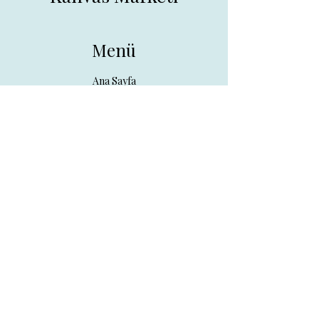
Menü
Ana Sayfa
Tüm Ürünler
Hakkında
İletişim
İletişim
drpreklam@gmail.com
0 (531) 730 26 57
Adres