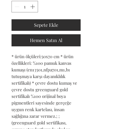
Sepete Ekle
Hemen Satın Al
* ürün ölçüleri:50x70 cm * ürün 
özellikleri: %100 pamuk kanvas 
kumaşı (en13501,nfpa701,m1,b1 
tutuşmaya karşı dayanıklılık 
sertifikalı) * çevre dostu kumaş ve 
çevre dostu greenguard gold 
sertifikalı %100 orijinal boya 
pigmentleri sayesinde gerçeğe 
uygun renk kartelası, insan 
sağlığına zarar vermez.; ; 
(greenguard gold sertifikası, 