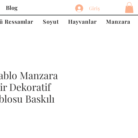
Blog
Giriş
ü Ressamlar
Soyut
Hayvanlar
Manzara
ablo Manzara
ir Dekoratif
losu Baskılı
at