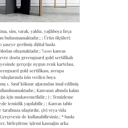
a, sim, varak, yaldız, yağlıboya fırça 
lem bulunmamaktadır.; ; Ürün ölçüleri: 
şaseye gerilmiş dijital baskı 
ablodan oluşmaktadır.; %100 kanvas 
vre dostu greenguard gold sertifikalı 
ayesinde gerçeğe uygun renk kartelası, 
reenguard gold sertifikası, avrupa 
uluşlarında izin verilen boya 
anmış 1. Sınıf köknar ağacından imal edilmiş 
ullanılmamaktadır.; Kanvasın altında kalan 
uğu için mukavemetlidir.; ) ; Temizleme 
le temizlik yapılabilir.; ; Kanvas tablo 
rafınıza ulaştırılır, çivi veya vida 
 Çerçevesiz de kullanabilirsiniz.; * baskı 
r, birleştirme işlemi kasnağın arka 