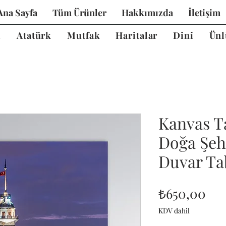
Ana Sayfa
Tüm Ürünler
Hakkımızda
İletişim
i
Atatürk
Mutfak
Haritalar
Dini
Ünl
Kanvas T
Doğa Şeh
Duvar Tab
Fiy
₺650,00
KDV dahil