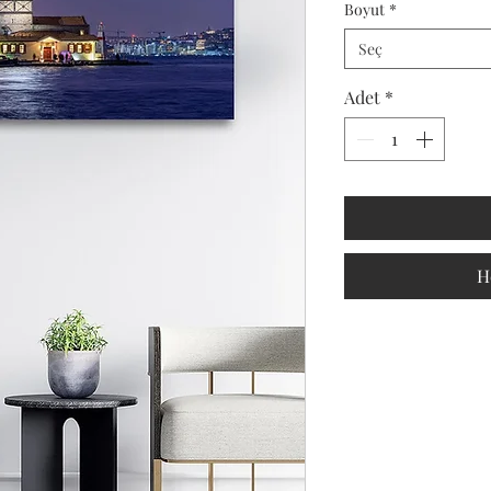
Boyut
*
Seç
Adet
*
H