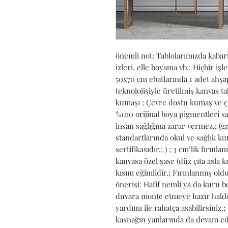
önemli not: Tablolarımızda kabartm
izleri, elle boyama vb.; Hiçbir iş
50x70 cm ebatlarında 1 adet ahşap 
teknolojisiyle üretilmiş kanvas t
kumaşı ; Çevre dostu kumaş ve çe
%100 orijinal boya pigmentleri s
insan sağlığına zarar vermez.; (g
standartlarında okul ve sağlık kur
sertifikasıdır.; ) ; 3 cm’lik fırınl
kanvasa özel şase (düz çıta asla k
kısım eğimlidir.; Fırınlanmış old
önerisi: Hafif nemli ya da kuru bez
duvara monte etmeye hazır halde ta
yardımı ile rahatça asabilirsiniz.;
kasnağın yanlarında da devam ede