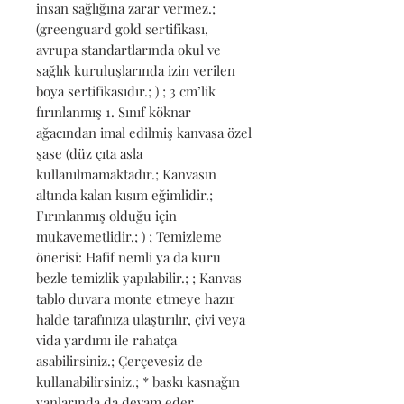
insan sağlığına zarar vermez.; 
(greenguard gold sertifikası, 
avrupa standartlarında okul ve 
sağlık kuruluşlarında izin verilen 
boya sertifikasıdır.; ) ; 3 cm’lik 
fırınlanmış 1. Sınıf köknar 
ağacından imal edilmiş kanvasa özel 
şase (düz çıta asla 
kullanılmamaktadır.; Kanvasın 
altında kalan kısım eğimlidir.; 
Fırınlanmış olduğu için 
mukavemetlidir.; ) ; Temizleme 
önerisi: Hafif nemli ya da kuru 
bezle temizlik yapılabilir.; ; Kanvas 
tablo duvara monte etmeye hazır 
halde tarafınıza ulaştırılır, çivi veya 
vida yardımı ile rahatça 
asabilirsiniz.; Çerçevesiz de 
kullanabilirsiniz.; * baskı kasnağın 
yanlarında da devam eder, 