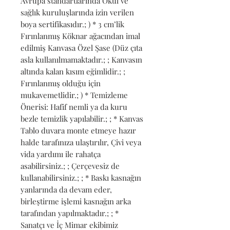
Avrupa standartlarında Okul ve 
sağlık kuruluşlarında izin verilen 
boya sertifikasıdır.; ) * 3 cm’lik 
Fırınlanmış Köknar ağacından imal 
edilmiş Kanvasa Özel Şase (Düz çıta 
asla kullanılmamaktadır.; ; Kanvasın 
altında kalan kısım eğimlidir.; ; 
Fırınlanmış olduğu için 
mukavemetlidir.; ) * Temizleme 
Önerisi: Hafif nemli ya da kuru 
bezle temizlik yapılabilir.; ; * Kanvas 
Tablo duvara monte etmeye hazır 
halde tarafınıza ulaştırılır, Çivi veya 
vida yardımı ile rahatça 
asabilirsiniz.; ; Çerçevesiz de 
kullanabilirsiniz.; ; * Baskı kasnağın 
yanlarında da devam eder, 
birleştirme işlemi kasnağın arka 
tarafından yapılmaktadır.; ; * 
Sanatçı ve İç Mimar ekibimiz 