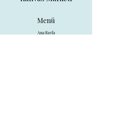
Menü
Ana Sayfa
Tüm Ürünler
Hakkında
İletişim
İletişim
drpreklam@gmail.com
0 (531) 730 26 57
Adres