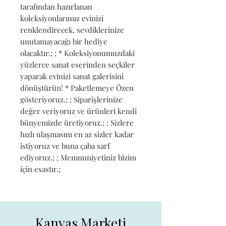
tarafından hazırlanan 
koleksiyonlarımız evinizi 
renklendirecek, sevdiklerinize 
unutamayacağı bir hediye 
olacaktır.; ; * Koleksiyonumuzdaki 
yüzlerce sanat eserinden seçkiler 
yaparak evinizi sanat galerisini 
dönüştürün! * Paketlemeye Özen 
gösteriyoruz.; ; Siparişlerinize 
değer veriyoruz ve ürünleri kendi 
bünyemizde üretiyoruz.; ; Sizlere 
hızlı ulaşmasını en az sizler kadar 
istiyoruz ve buna çaba sarf 
ediyoruz.; ; Memnuniyetiniz bizim 
için esastır.;
Kanvas Marketi