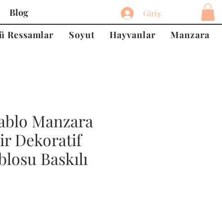
Blog
Giriş
ü Ressamlar
Soyut
Hayvanlar
Manzara
ablo Manzara
ir Dekoratif
losu Baskılı
at