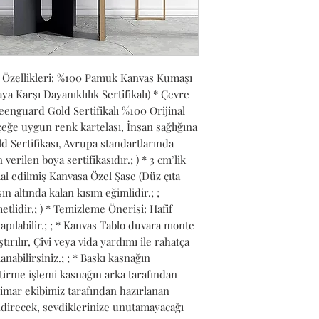
 Özellikleri: %100 Pamuk Kanvas Kumaşı 
Karşı Dayanıklılık Sertifikalı) * Çevre 
nguard Gold Sertifikalı %100 Orijinal 
ğe uygun renk kartelası, İnsan sağlığına 
 Sertifikası, Avrupa standartlarında 
verilen boya sertifikasıdır.; ) * 3 cm’lik 
l edilmiş Kanvasa Özel Şase (Düz çıta 
n altında kalan kısım eğimlidir.; ; 
lidir.; ) * Temizleme Önerisi: Hafif 
pılabilir.; ; * Kanvas Tablo duvara monte 
ırılır, Çivi veya vida yardımı ile rahatça 
anabilirsiniz.; ; * Baskı kasnağın 
tirme işlemi kasnağın arka tarafından 
Mimar ekibimiz tarafından hazırlanan 
ndirecek, sevdiklerinize unutamayacağı 