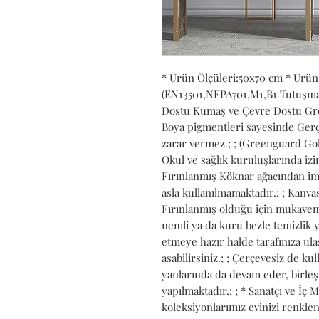
* Ürün Ölçüleri:50x70 cm * Ürün
(EN13501,NFPA701,M1,B1 Tutuşmaya 
Dostu Kumaş ve Çevre Dostu Gree
Boya pigmentleri sayesinde Gerçe
zarar vermez.; ; (Greenguard Gold
Okul ve sağlık kuruluşlarında izin 
Fırınlanmış Köknar ağacından ima
asla kullanılmamaktadır.; ; Kanvası
Fırınlanmış olduğu için mukavemet
nemli ya da kuru bezle temizlik ya
etmeye hazır halde tarafınıza ulaşt
asabilirsiniz.; ; Çerçevesiz de kull
yanlarında da devam eder, birleş
yapılmaktadır.; ; * Sanatçı ve İç 
koleksiyonlarımız evinizi renkle