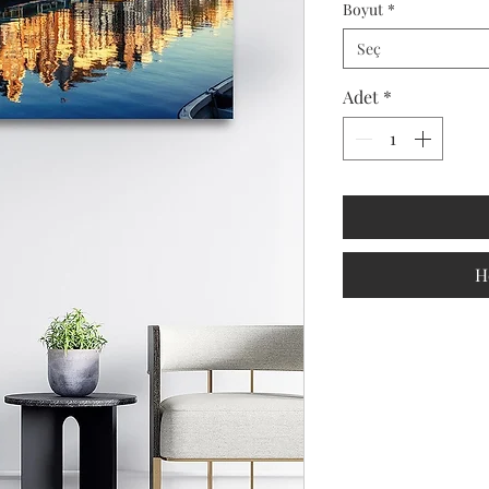
Boyut
*
Seç
Adet
*
H