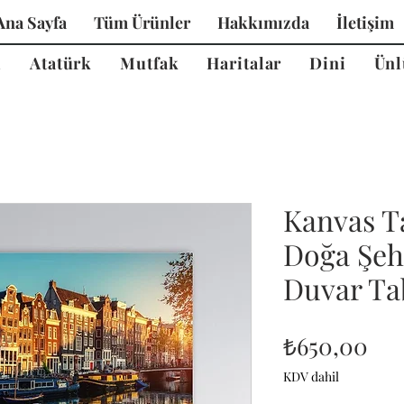
Ana Sayfa
Tüm Ürünler
Hakkımızda
İletişim
i
Atatürk
Mutfak
Haritalar
Dini
Ünl
Kanvas T
Doğa Şeh
Duvar Tab
Fiy
₺650,00
KDV dahil