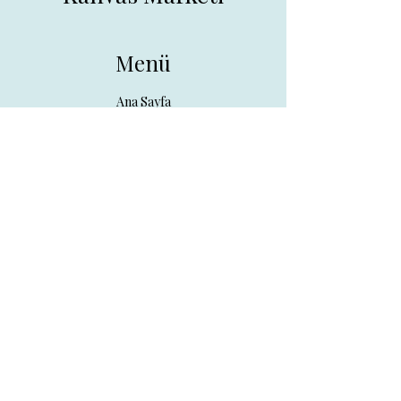
Menü
Ana Sayfa
Tüm Ürünler
Hakkında
İletişim
İletişim
drpreklam@gmail.com
0 (531) 730 26 57
Adres