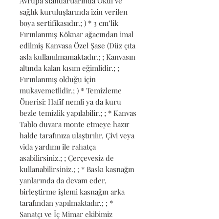
Avrupa standartlarında Okul ve 
sağlık kuruluşlarında izin verilen 
boya sertifikasıdır.; ) * 3 cm’lik 
Fırınlanmış Köknar ağacından imal 
edilmiş Kanvasa Özel Şase (Düz çıta 
asla kullanılmamaktadır.; ; Kanvasın 
altında kalan kısım eğimlidir.; ; 
Fırınlanmış olduğu için 
mukavemetlidir.; ) * Temizleme 
Önerisi: Hafif nemli ya da kuru 
bezle temizlik yapılabilir.; ; * Kanvas 
Tablo duvara monte etmeye hazır 
halde tarafınıza ulaştırılır, Çivi veya 
vida yardımı ile rahatça 
asabilirsiniz.; ; Çerçevesiz de 
kullanabilirsiniz.; ; * Baskı kasnağın 
yanlarında da devam eder, 
birleştirme işlemi kasnağın arka 
tarafından yapılmaktadır.; ; * 
Sanatçı ve İç Mimar ekibimiz 