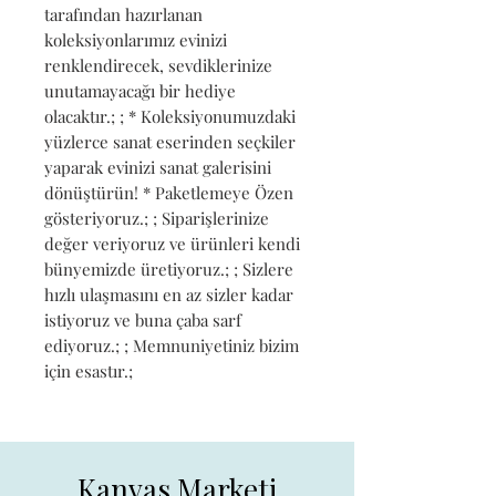
tarafından hazırlanan 
koleksiyonlarımız evinizi 
renklendirecek, sevdiklerinize 
unutamayacağı bir hediye 
olacaktır.; ; * Koleksiyonumuzdaki 
yüzlerce sanat eserinden seçkiler 
yaparak evinizi sanat galerisini 
dönüştürün! * Paketlemeye Özen 
gösteriyoruz.; ; Siparişlerinize 
değer veriyoruz ve ürünleri kendi 
bünyemizde üretiyoruz.; ; Sizlere 
hızlı ulaşmasını en az sizler kadar 
istiyoruz ve buna çaba sarf 
ediyoruz.; ; Memnuniyetiniz bizim 
için esastır.;
Kanvas Marketi