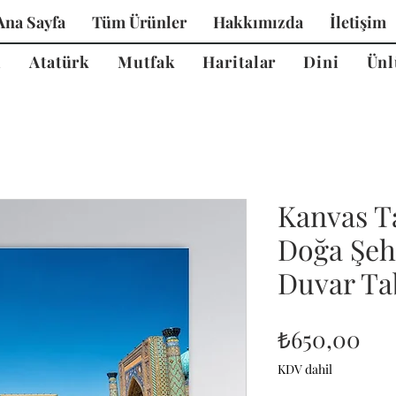
Ana Sayfa
Tüm Ürünler
Hakkımızda
İletişim
i
Atatürk
Mutfak
Haritalar
Dini
Ünl
Kanvas T
Doğa Şeh
Duvar Tab
Fiy
₺650,00
KDV dahil