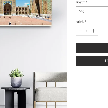
Boyut
*
Seç
Adet
*
H