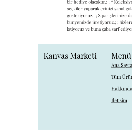
bir hediye olacaktır.; ; * Koleks
seçkiler yaparak evinizi sanat g
gösteriyoruz.; ; Siparişlerinize 
bünyemizde üretiyoruz.; ; Sizlere 
istiyoruz ve buna çaba sarf ediyo
Kanvas Marketi
Menü
Ana Sayf
Tüm Ürün
Hakkınd
İletişim