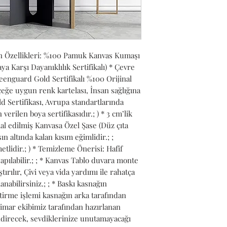
n Özellikleri: %100 Pamuk Kanvas Kumaşı 
Karşı Dayanıklılık Sertifikalı) * Çevre 
nguard Gold Sertifikalı %100 Orijinal 
ğe uygun renk kartelası, İnsan sağlığına 
 Sertifikası, Avrupa standartlarında 
verilen boya sertifikasıdır.; ) * 3 cm’lik 
l edilmiş Kanvasa Özel Şase (Düz çıta 
n altında kalan kısım eğimlidir.; ; 
lidir.; ) * Temizleme Önerisi: Hafif 
pılabilir.; ; * Kanvas Tablo duvara monte 
ırılır, Çivi veya vida yardımı ile rahatça 
anabilirsiniz.; ; * Baskı kasnağın 
tirme işlemi kasnağın arka tarafından 
Mimar ekibimiz tarafından hazırlanan 
ndirecek, sevdiklerinize unutamayacağı 