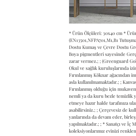
* Ürün Ölçüleri: 30x40 cm * Ürü
(EN13501,NFPA701,M1,B1 Tutuşmaya 
Dostu Kumaş ve Çevre Dostu Gree
Boya pigmentleri sayesinde Gerçe
zarar vermez.; ; (Greenguard Gold
Okul ve sağlık kuruluşlarında izin 
Fırınlanmış Köknar ağacından ima
asla kullanılmamaktadır.; ; Kanvası
Fırınlanmış olduğu için mukavemet
nemli ya da kuru bezle temizlik ya
etmeye hazır halde tarafınıza ulaşt
asabilirsiniz.; ; Çerçevesiz de kull
yanlarında da devam eder, birleş
yapılmaktadır.; ; * Sanatçı ve İç 
koleksiyonlarımız evinizi renkle