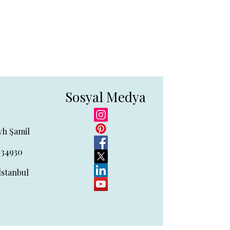
Sosyal Medya
yh Şamil
 34930
İstanbul