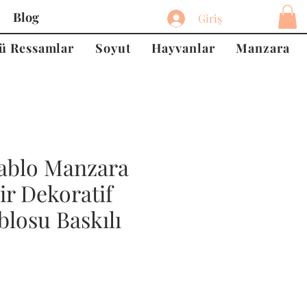
Blog
Giriş
ü Ressamlar
Soyut
Hayvanlar
Manzara
ablo Manzara
ir Dekoratif
losu Baskılı
at