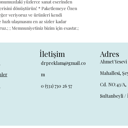
iyonumuzdaki yüzlerce sanat eserinden 
alerisini dönüştürün! * Paketlemeye Özen 
değer veriyoruz ve ürünleri kendi 
hızlı ulaşmasını en az sizler kadar 
ruz.; ; Memnuniyetiniz bizim için esastır.;
İletişim
Adres
Ahmet Yesevi
a
drpreklam@gmail.co
Mahallesi, Şe
ler
m
Cd. NO:43/A,
a
0 (531) 730 26 57
Sultanbeyli / 