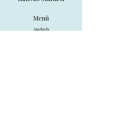
Menü
Ana Sayfa
Tüm Ürünler
Hakkında
İletişim
İletişim
drpreklam@gmail.com
0 (531) 730 26 57
Adres