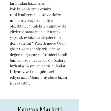
tarafından hazırlanan 
koleksiyonlarımız evinizi 
renklendirecek, sevdiklerinize 
unutamayacağı bir hediye 
olacaktır.; ; * Koleksiyonumuzdaki 
yüzlerce sanat eserinden seçkiler 
yaparak evinizi sanat galerisini 
dönüştürün! * Paketlemeye Özen 
gösteriyoruz.; ; Siparişlerinize 
değer veriyoruz ve ürünleri kendi 
bünyemizde üretiyoruz.; ; Sizlere 
hızlı ulaşmasını en az sizler kadar 
istiyoruz ve buna çaba sarf 
ediyoruz.; ; Memnuniyetiniz bizim 
için esastır.;
Kanvas Marketi