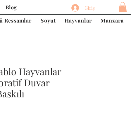
Blog
Giriş
ü Ressamlar
Soyut
Hayvanlar
Manzara
ablo Hayvanlar
oratif Duvar
askılı
at