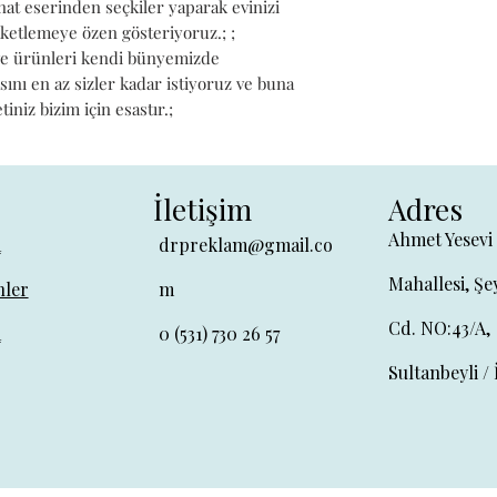
t eserinden seçkiler yaparak evinizi 
ketlemeye özen gösteriyoruz.; ; 
ve ürünleri kendi bünyemizde 
sını en az sizler kadar istiyoruz ve buna 
niz bizim için esastır.;
İletişim
Adres
Ahmet Yesevi
a
drpreklam@gmail.co
Mahallesi, Şe
ler
m
Cd. NO:43/A,
a
0 (531) 730 26 57
Sultanbeyli / 