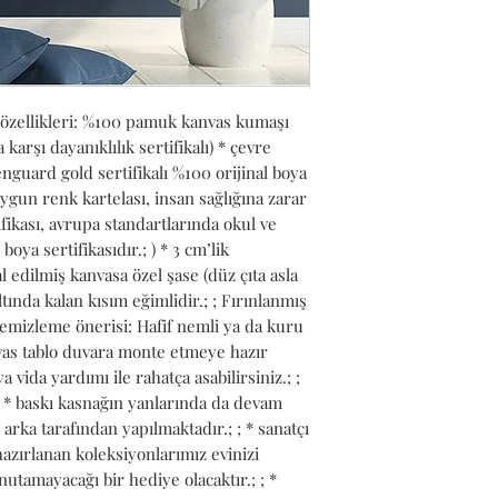
 özellikleri: %100 pamuk kanvas kumaşı 
arşı dayanıklılık sertifikalı) * çevre 
guard gold sertifikalı %100 orijinal boya 
gun renk kartelası, insan sağlığına zarar 
fikası, avrupa standartlarında okul ve 
oya sertifikasıdır.; ) * 3 cm’lik 
 edilmiş kanvasa özel şase (düz çıta asla 
tında kalan kısım eğimlidir.; ; Fırınlanmış 
temizleme önerisi: Hafif nemli ya da kuru 
anvas tablo duvara monte etmeye hazır 
ya vida yardımı ile rahatça asabilirsiniz.; ; 
 ; * baskı kasnağın yanlarında da devam 
arka tarafından yapılmaktadır.; ; * sanatçı 
azırlanan koleksiyonlarımız evinizi 
utamayacağı bir hediye olacaktır.; ; * 