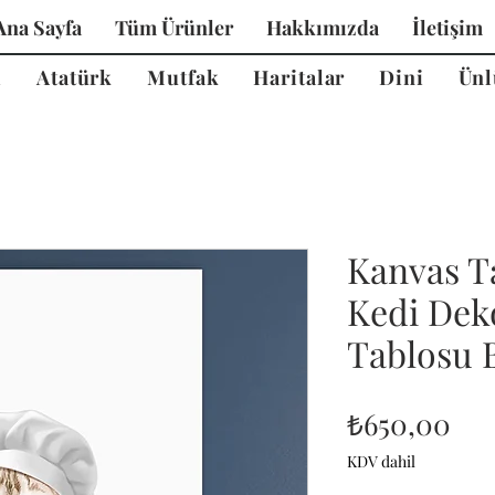
Ana Sayfa
Tüm Ürünler
Hakkımızda
İletişim
i
Atatürk
Mutfak
Haritalar
Dini
Ünl
Kanvas T
Kedi Dek
Tablosu B
Fiy
₺650,00
KDV dahil