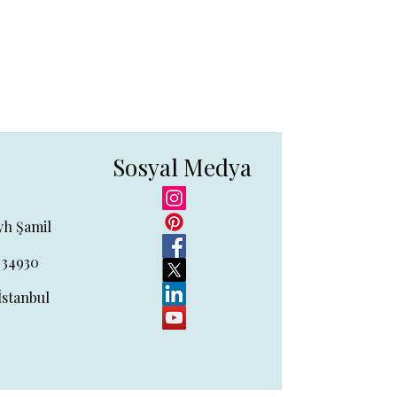
Sosyal Medya
yh Şamil
 34930
İstanbul