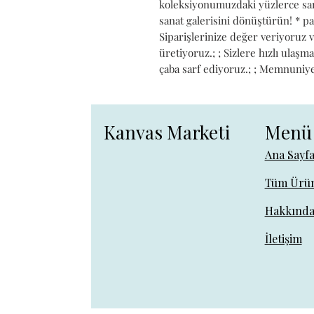
koleksiyonumuzdaki yüzlerce sana
sanat galerisini dönüştürün! * pa
Siparişlerinize değer veriyoruz 
üretiyoruz.; ; Sizlere hızlı ulaşma
çaba sarf ediyoruz.; ; Memnuniyeti
Kanvas Marketi
Menü
Ana Sayf
Tüm Ürün
Hakkınd
İletişim