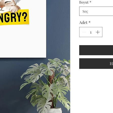
Boyut
*
Seç
Adet
*
H