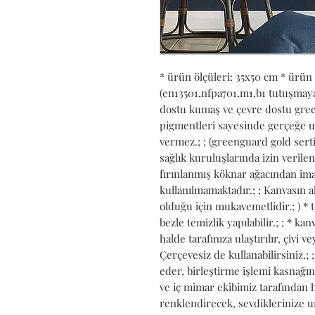
* ürün ölçüleri: 35x50 cm * ürün
(en13501,nfpa701,m1,b1 tutuşmaya k
dostu kumaş ve çevre dostu green
pigmentleri sayesinde gerçeğe uy
vermez.; ; (greenguard gold serti
sağlık kuruluşlarında izin verilen b
fırınlanmış köknar ağacından imal
kullanılmamaktadır.; ; Kanvasın al
olduğu için mukavemetlidir.; ) * 
bezle temizlik yapılabilir.; ; * k
halde tarafınıza ulaştırılır, çivi ve
Çerçevesiz de kullanabilirsiniz.;
eder, birleştirme işlemi kasnağın 
ve iç mimar ekibimiz tarafından h
renklendirecek, sevdiklerinize un