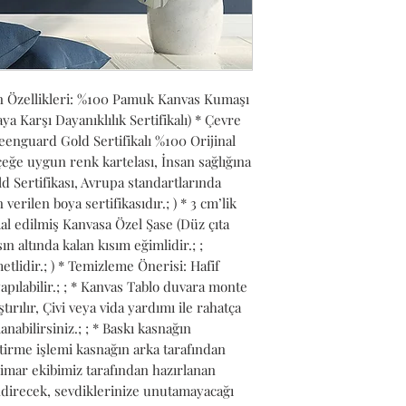
 Özellikleri: %100 Pamuk Kanvas Kumaşı 
Karşı Dayanıklılık Sertifikalı) * Çevre 
nguard Gold Sertifikalı %100 Orijinal 
ğe uygun renk kartelası, İnsan sağlığına 
 Sertifikası, Avrupa standartlarında 
verilen boya sertifikasıdır.; ) * 3 cm’lik 
l edilmiş Kanvasa Özel Şase (Düz çıta 
n altında kalan kısım eğimlidir.; ; 
lidir.; ) * Temizleme Önerisi: Hafif 
pılabilir.; ; * Kanvas Tablo duvara monte 
ırılır, Çivi veya vida yardımı ile rahatça 
anabilirsiniz.; ; * Baskı kasnağın 
tirme işlemi kasnağın arka tarafından 
Mimar ekibimiz tarafından hazırlanan 
ndirecek, sevdiklerinize unutamayacağı 