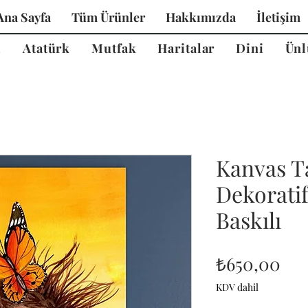
Ana Sayfa
Tüm Ürünler
Hakkımızda
İletişim
i
Atatürk
Mutfak
Haritalar
Dini
Ünl
Kanvas T
Dekorati
Baskılı
Fiy
₺650,00
KDV dahil