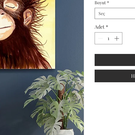
Boyut
*
Seç
Adet
*
H