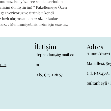
iyonumuzdaki yüzlerce sanat eserinden 
alerisini dönüştürün! * Paketlemeye Özen 
değer veriyoruz ve ürünleri kendi 
hızlı ulaşmasını en az sizler kadar 
ruz.; ; Memnuniyetiniz bizim için esastır.;
İletişim
Adres
Ahmet Yesevi
a
drpreklam@gmail.co
Mahallesi, Şe
ler
m
Cd. NO:43/A,
a
0 (531) 730 26 57
Sultanbeyli / 