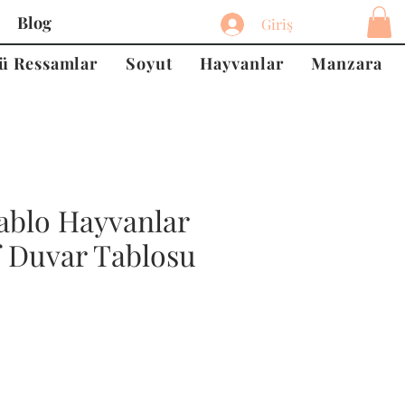
Blog
Giriş
ü Ressamlar
Soyut
Hayvanlar
Manzara
ablo Hayvanlar
f Duvar Tablosu
at