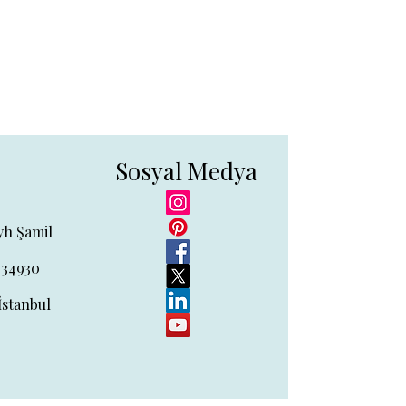
Sosyal Medya
yh Şamil
 34930
İstanbul