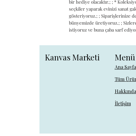
bir hediye olacaktır.; ; * Koleks
seçkiler yaparak evinizi sanat g
gösteriyoruz.; ; Siparişlerinize 
bünyemizde üretiyoruz.; ; Sizlere 
istiyoruz ve buna çaba sarf ediyo
Kanvas Marketi
Menü
Ana Sayf
Tüm Ürün
Hakkınd
İletişim