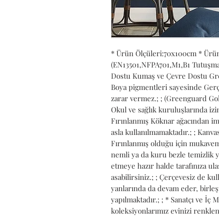
* Ürün Ölçüleri:70x100cm * Ürün
(EN13501,NFPA701,M1,B1 Tutuşmaya 
Dostu Kumaş ve Çevre Dostu Gree
Boya pigmentleri sayesinde Gerçe
zarar vermez.; ; (Greenguard Gold
Okul ve sağlık kuruluşlarında izin 
Fırınlanmış Köknar ağacından ima
asla kullanılmamaktadır.; ; Kanvası
Fırınlanmış olduğu için mukavemet
nemli ya da kuru bezle temizlik ya
etmeye hazır halde tarafınıza ulaşt
asabilirsiniz.; ; Çerçevesiz de kull
yanlarında da devam eder, birleş
yapılmaktadır.; ; * Sanatçı ve İç 
koleksiyonlarımız evinizi renkle