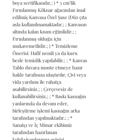
boya sertifikasıdır.; ) * 3 cm’lik 
Fırınlanmış Köknar ağacından imal 
edilmiş Kanvasa Özel Şase (Düz çıta 
asla kullanılmamaktadır.; ; Kanvasın 
altında kalan kısım eğimlidir.; ; 
Fırınlanmış olduğu için 
mukavemetlidir.; ) * Temizleme 
Önerisi: Hafif nemli ya da kuru 
bezle temizlik yapılabilir.; ; * Kanvas 
Tablo duvara monte etmeye hazır 
halde tarafınıza ulaştırılır, Çivi veya 
vida yardımı ile rahatça 
asabilirsiniz.; ; Çerçevesiz de 
kullanabilirsiniz.; ; * Baskı kasnağın 
yanlarında da devam eder, 
birleştirme işlemi kasnağın arka 
tarafından yapılmaktadır.; ; * 
Sanatçı ve İç Mimar ekibimiz 
tarafından hazırlanan 
koleksiyonlarımız evinizi 