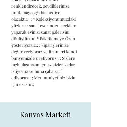
renklendirecek, sevdiklerinize 
unutamayacağı bir hediye 
olacaktır.; ; * Koleksiyonumuzdaki 
yüzlerce sanat eserinden seçkiler 
yaparak evinizi sanat galerisini 
dönüştürün! * Paketlemeye Özen 
gösteriyoruz.; ; Siparişlerinize 
değer veriyoruz ve ürünleri kendi 
bünyemizde üretiyoruz.; ; Sizlere 
hızlı ulaşmasını en az sizler kadar 
istiyoruz ve buna çaba sarf 
ediyoruz.; ; Memnuniyetiniz bizim 
için esastır.;
Kanvas Marketi