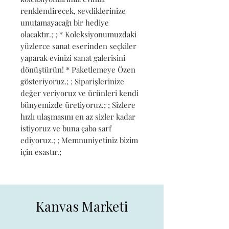
renklendirecek, sevdiklerinize 
unutamayacağı bir hediye 
olacaktır.; ; * Koleksiyonumuzdaki 
yüzlerce sanat eserinden seçkiler 
yaparak evinizi sanat galerisini 
dönüştürün! * Paketlemeye Özen 
gösteriyoruz.; ; Siparişlerinize 
değer veriyoruz ve ürünleri kendi 
bünyemizde üretiyoruz.; ; Sizlere 
hızlı ulaşmasını en az sizler kadar 
istiyoruz ve buna çaba sarf 
ediyoruz.; ; Memnuniyetiniz bizim 
için esastır.;
Kanvas Marketi