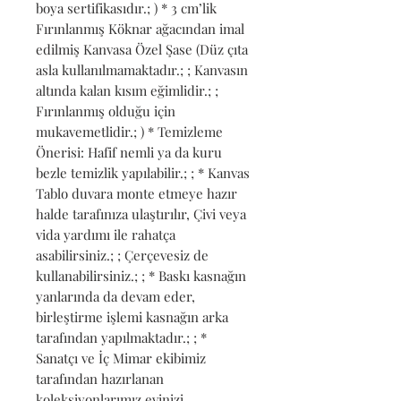
boya sertifikasıdır.; ) * 3 cm’lik 
Fırınlanmış Köknar ağacından imal 
edilmiş Kanvasa Özel Şase (Düz çıta 
asla kullanılmamaktadır.; ; Kanvasın 
altında kalan kısım eğimlidir.; ; 
Fırınlanmış olduğu için 
mukavemetlidir.; ) * Temizleme 
Önerisi: Hafif nemli ya da kuru 
bezle temizlik yapılabilir.; ; * Kanvas 
Tablo duvara monte etmeye hazır 
halde tarafınıza ulaştırılır, Çivi veya 
vida yardımı ile rahatça 
asabilirsiniz.; ; Çerçevesiz de 
kullanabilirsiniz.; ; * Baskı kasnağın 
yanlarında da devam eder, 
birleştirme işlemi kasnağın arka 
tarafından yapılmaktadır.; ; * 
Sanatçı ve İç Mimar ekibimiz 
tarafından hazırlanan 
koleksiyonlarımız evinizi 