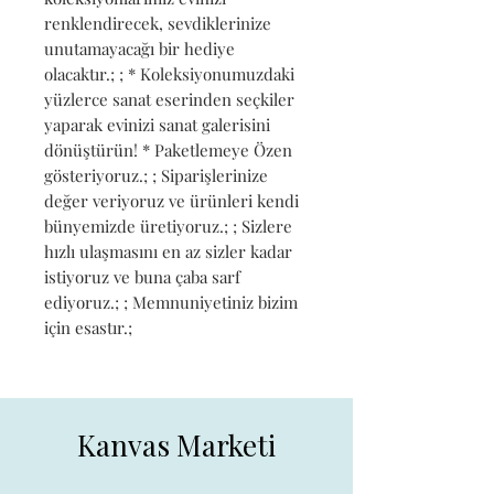
renklendirecek, sevdiklerinize 
unutamayacağı bir hediye 
olacaktır.; ; * Koleksiyonumuzdaki 
yüzlerce sanat eserinden seçkiler 
yaparak evinizi sanat galerisini 
dönüştürün! * Paketlemeye Özen 
gösteriyoruz.; ; Siparişlerinize 
değer veriyoruz ve ürünleri kendi 
bünyemizde üretiyoruz.; ; Sizlere 
hızlı ulaşmasını en az sizler kadar 
istiyoruz ve buna çaba sarf 
ediyoruz.; ; Memnuniyetiniz bizim 
için esastır.;
Kanvas Marketi