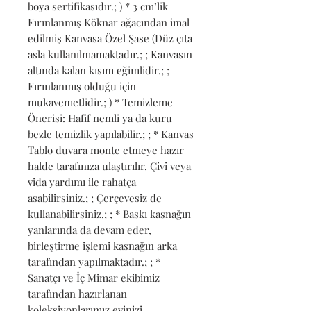
boya sertifikasıdır.; ) * 3 cm’lik 
Fırınlanmış Köknar ağacından imal 
edilmiş Kanvasa Özel Şase (Düz çıta 
asla kullanılmamaktadır.; ; Kanvasın 
altında kalan kısım eğimlidir.; ; 
Fırınlanmış olduğu için 
mukavemetlidir.; ) * Temizleme 
Önerisi: Hafif nemli ya da kuru 
bezle temizlik yapılabilir.; ; * Kanvas 
Tablo duvara monte etmeye hazır 
halde tarafınıza ulaştırılır, Çivi veya 
vida yardımı ile rahatça 
asabilirsiniz.; ; Çerçevesiz de 
kullanabilirsiniz.; ; * Baskı kasnağın 
yanlarında da devam eder, 
birleştirme işlemi kasnağın arka 
tarafından yapılmaktadır.; ; * 
Sanatçı ve İç Mimar ekibimiz 
tarafından hazırlanan 
koleksiyonlarımız evinizi 