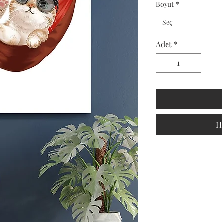
Boyut
*
Seç
Adet
*
H