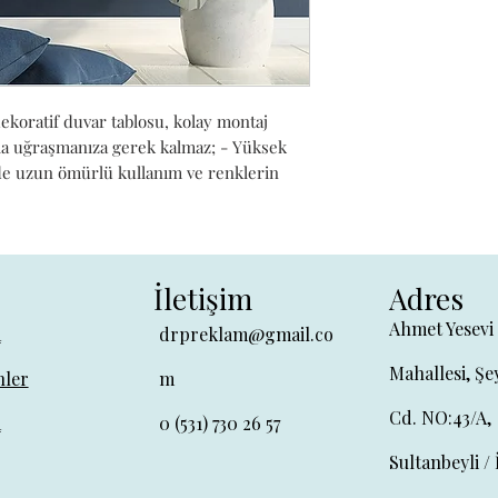
koratif duvar tablosu, kolay montaj 
rla uğraşmanıza gerek kalmaz; - Yüksek 
nde uzun ömürlü kullanım ve renklerin 
İletişim
Adres
Ahmet Yesevi
a
drpreklam@gmail.co
Mahallesi, Şe
ler
m
Cd. NO:43/A,
a
0 (531) 730 26 57
Sultanbeyli / 