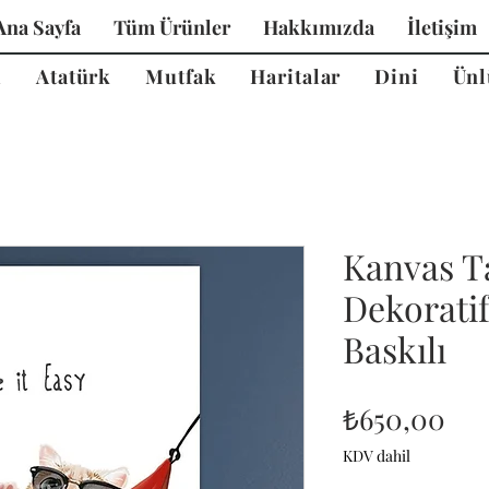
Ana Sayfa
Tüm Ürünler
Hakkımızda
İletişim
i
Atatürk
Mutfak
Haritalar
Dini
Ünl
Kanvas T
Dekorati
Baskılı
Fiy
₺650,00
KDV dahil