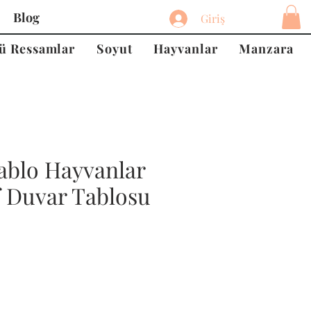
Blog
Giriş
ü Ressamlar
Soyut
Hayvanlar
Manzara
ablo Hayvanlar
f Duvar Tablosu
at