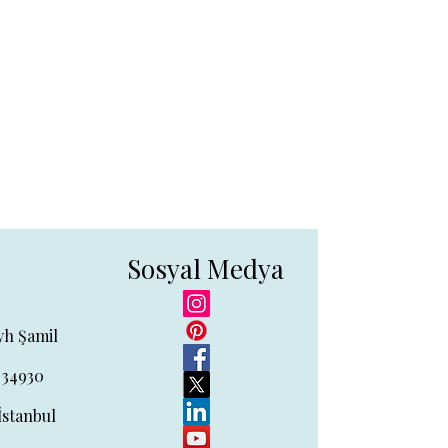
Sosyal Medya
yh Şamil
 34930
İstanbul