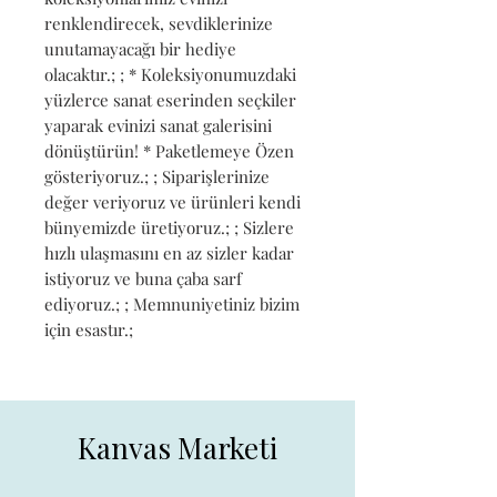
renklendirecek, sevdiklerinize 
unutamayacağı bir hediye 
olacaktır.; ; * Koleksiyonumuzdaki 
yüzlerce sanat eserinden seçkiler 
yaparak evinizi sanat galerisini 
dönüştürün! * Paketlemeye Özen 
gösteriyoruz.; ; Siparişlerinize 
değer veriyoruz ve ürünleri kendi 
bünyemizde üretiyoruz.; ; Sizlere 
hızlı ulaşmasını en az sizler kadar 
istiyoruz ve buna çaba sarf 
ediyoruz.; ; Memnuniyetiniz bizim 
için esastır.;
Kanvas Marketi