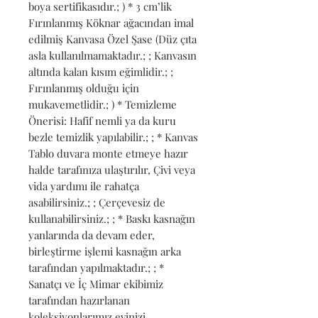
boya sertifikasıdır.; ) * 3 cm’lik 
Fırınlanmış Köknar ağacından imal 
edilmiş Kanvasa Özel Şase (Düz çıta 
asla kullanılmamaktadır.; ; Kanvasın 
altında kalan kısım eğimlidir.; ; 
Fırınlanmış olduğu için 
mukavemetlidir.; ) * Temizleme 
Önerisi: Hafif nemli ya da kuru 
bezle temizlik yapılabilir.; ; * Kanvas 
Tablo duvara monte etmeye hazır 
halde tarafınıza ulaştırılır, Çivi veya 
vida yardımı ile rahatça 
asabilirsiniz.; ; Çerçevesiz de 
kullanabilirsiniz.; ; * Baskı kasnağın 
yanlarında da devam eder, 
birleştirme işlemi kasnağın arka 
tarafından yapılmaktadır.; ; * 
Sanatçı ve İç Mimar ekibimiz 
tarafından hazırlanan 
koleksiyonlarımız evinizi 