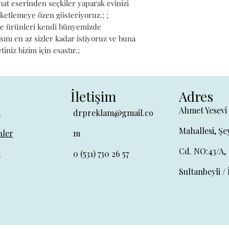
t eserinden seçkiler yaparak evinizi 
ketlemeye özen gösteriyoruz.; ; 
ve ürünleri kendi bünyemizde 
sını en az sizler kadar istiyoruz ve buna 
niz bizim için esastır.;
İletişim
Adres
Ahmet Yesevi
a
drpreklam@gmail.co
Mahallesi, Şe
ler
m
Cd. NO:43/A,
a
0 (531) 730 26 57
Sultanbeyli / 