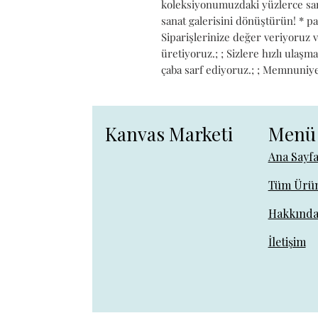
koleksiyonumuzdaki yüzlerce sana
sanat galerisini dönüştürün! * pa
Siparişlerinize değer veriyoruz 
üretiyoruz.; ; Sizlere hızlı ulaşma
çaba sarf ediyoruz.; ; Memnuniyeti
Kanvas Marketi
Menü
Ana Sayf
Tüm Ürün
Hakkınd
İletişim