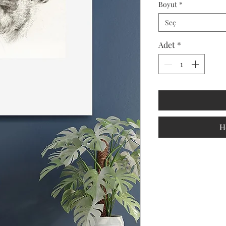
Boyut
*
Seç
Adet
*
H