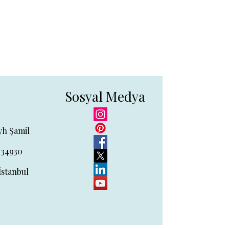
Sosyal Medya
yh Şamil
 34930
İstanbul