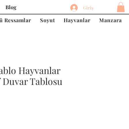
Blog
Giriş
ü Ressamlar
Soyut
Hayvanlar
Manzara
ablo Hayvanlar
f Duvar Tablosu
at