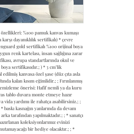
 özellikleri: %100 pamuk kanvas kumaşı 
arşı dayanıklılık sertifikalı) * çevre 
guard gold sertifikalı %100 orijinal boya 
gun renk kartelası, insan sağlığına zarar 
fikası, avrupa standartlarında okul ve 
oya sertifikasıdır.; ) * 3 cm’lik 
 edilmiş kanvasa özel şase (düz çıta asla 
tında kalan kısım eğimlidir.; ; Fırınlanmış 
temizleme önerisi: Hafif nemli ya da kuru 
anvas tablo duvara monte etmeye hazır 
ya vida yardımı ile rahatça asabilirsiniz.; ; 
 ; * baskı kasnağın yanlarında da devam 
arka tarafından yapılmaktadır.; ; * sanatçı 
azırlanan koleksiyonlarımız evinizi 
utamayacağı bir hediye olacaktır.; ; * 