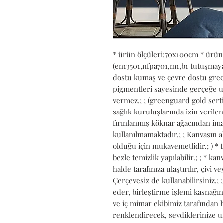
* ürün ölçüleri:70x100cm * ürün
(en13501,nfpa701,m1,b1 tutuşmaya k
dostu kumaş ve çevre dostu green
pigmentleri sayesinde gerçeğe uy
vermez.; ; (greenguard gold serti
sağlık kuruluşlarında izin verilen b
fırınlanmış köknar ağacından imal
kullanılmamaktadır.; ; Kanvasın al
olduğu için mukavemetlidir.; ) * 
bezle temizlik yapılabilir.; ; * k
halde tarafınıza ulaştırılır, çivi ve
Çerçevesiz de kullanabilirsiniz.;
eder, birleştirme işlemi kasnağın 
ve iç mimar ekibimiz tarafından h
renklendirecek, sevdiklerinize un