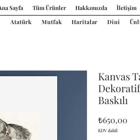
Ana Sayfa
Tüm Ürünler
Hakkımızda
İletişim
i
Atatürk
Mutfak
Haritalar
Dini
Ünl
Kanvas T
Dekorati
Baskılı
Fiy
₺650,00
KDV dahil