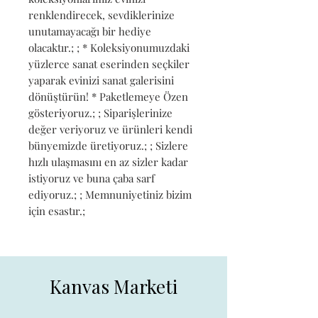
renklendirecek, sevdiklerinize 
unutamayacağı bir hediye 
olacaktır.; ; * Koleksiyonumuzdaki 
yüzlerce sanat eserinden seçkiler 
yaparak evinizi sanat galerisini 
dönüştürün! * Paketlemeye Özen 
gösteriyoruz.; ; Siparişlerinize 
değer veriyoruz ve ürünleri kendi 
bünyemizde üretiyoruz.; ; Sizlere 
hızlı ulaşmasını en az sizler kadar 
istiyoruz ve buna çaba sarf 
ediyoruz.; ; Memnuniyetiniz bizim 
için esastır.;
Kanvas Marketi