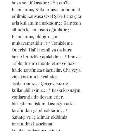
boya sertifikasıdır.; ) * 3 cm’lik 
Fırınlanmış Köknar ağacından imal 
edilmiş Kanvasa Özel Şase (Düz çıta 
asla kullanılmamaktadır.; ; Kanvasın 
altında kalan kısım eğimlidir.; ; 
Fırınlanmış olduğu için 
mukavemetlidir.; ) * Temizleme 
Önerisi: Hafif nemli ya da kuru 
bezle temizlik yapılabilir.; ; * Kanvas 
Tablo duvara monte etmeye hazır 
halde tarafınıza ulaştırılır, Çivi veya 
vida yardımı ile rahatça 
asabilirsiniz.; ; Çerçevesiz de 
kullanabilirsiniz.; ; * Baskı kasnağın 
yanlarında da devam eder, 
birleştirme işlemi kasnağın arka 
tarafından yapılmaktadır.; ; * 
Sanatçı ve İç Mimar ekibimiz 
tarafından hazırlanan 
koleksiyonlarımız evinizi 