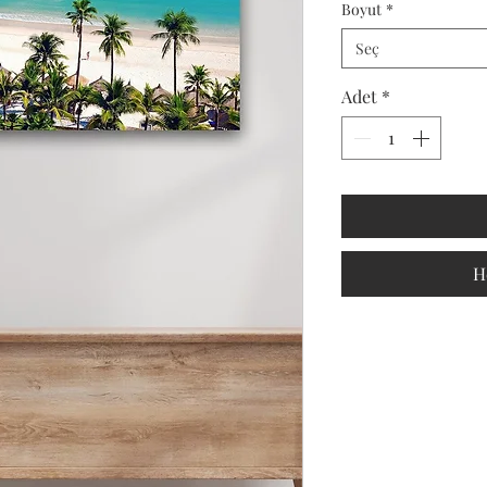
Boyut
*
Seç
Adet
*
H