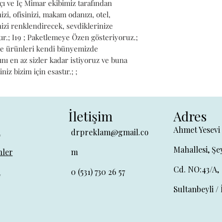
çı ve İç Mimar ekibimiz tarafından 
zi, ofisinizi, makam odanızı, otel, 
izi renklendirecek, sevdiklerinize 
r.; I19 ; Paketlemeye Özen gösteriyoruz.; 
ve ürünleri kendi bünyemizde 
ını en az sizler kadar istiyoruz ve buna 
z bizim için esastır.; ;
İletişim
Adres
Ahmet Yesevi
a
drpreklam@gmail.co
Mahallesi, Şe
ler
m
Cd. NO:43/A,
a
0 (531) 730 26 57
Sultanbeyli / 