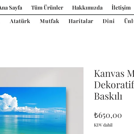
Ana Sayfa
Tüm Ürünler
Hakkımızda
İletişim
i
Atatürk
Mutfak
Haritalar
Dini
Ünl
Kanvas M
Dekorati
Baskılı
Fiy
₺650,00
KDV dahil