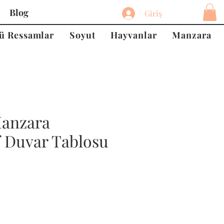
Blog
Giriş
ü Ressamlar
Soyut
Hayvanlar
Manzara
anzara
f Duvar Tablosu
at