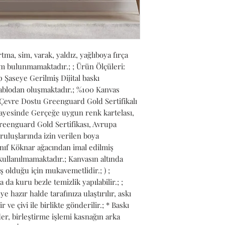
ma, sim, varak, yaldız, yağlıboya fırça 
lem bulunmamaktadır.; ; Ürün Ölçüleri: 
 Şaseye Gerilmiş Dijital baskı 
Tablodan oluşmaktadır.; %100 Kanvas 
evre Dostu Greenguard Gold Sertifikalı 
ayesinde Gerçeğe uygun renk kartelası, 
reenguard Gold Sertifikası, Avrupa 
ruluşlarında izin verilen boya 
 Sınıf Köknar ağacından imal edilmiş 
kullanılmamaktadır.; Kanvasın altında 
ş olduğu için mukavemetlidir.; ) ; 
da kuru bezle temizlik yapılabilir.; ; 
hazır halde tarafınıza ulaştırılır, askı 
r ve çivi ile birlikte gönderilir.; * Baskı 
r, birleştirme işlemi kasnağın arka 