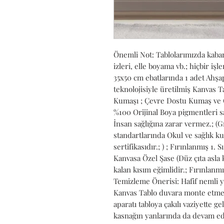
Önemli Not: Tablolarımızda kabart
izleri, elle boyama vb.; hiçbir iş
35x50 cm ebatlarında 1 adet Ahşap
teknolojisiyle üretilmiş Kanvas 
Kumaşı ; Çevre Dostu Kumaş ve Ç
%100 Orijinal Boya pigmentleri s
İnsan sağlığına zarar vermez.; (G
standartlarında Okul ve sağlık ku
sertifikasıdır.; ) ; Fırınlanmış 1.
Kanvasa Özel Şase (Düz çıta asla 
kalan kısım eğimlidir.; Fırınlanmı
Temizleme Önerisi: Hafif nemli ya 
Kanvas Tablo duvara monte etmeye 
aparatı tabloya çakılı vaziyette geli
kasnağın yanlarında da devam ede