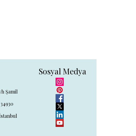
Sosyal Medya
yh Şamil
 34930
İstanbul