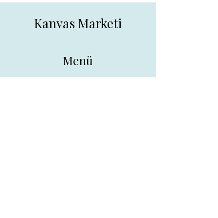
Kanvas Marketi
Menü
Ana Sayfa
Tüm Ürünler
Hakkında
İletişim
İletişim
drpreklam@gmail.com
0 (531) 730 26 57