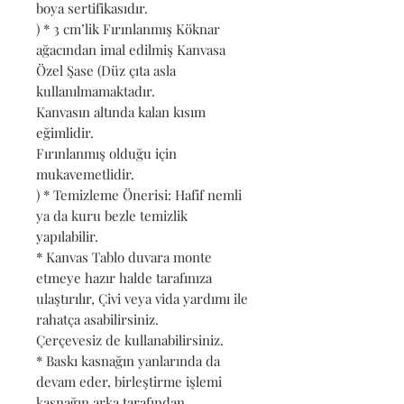
boya sertifikasıdır.
) * 3 cm’lik Fırınlanmış Köknar
ağacından imal edilmiş Kanvasa
Özel Şase (Düz çıta asla
kullanılmamaktadır.
Kanvasın altında kalan kısım
eğimlidir.
Fırınlanmış olduğu için
mukavemetlidir.
) * Temizleme Önerisi: Hafif nemli
ya da kuru bezle temizlik
yapılabilir.
* Kanvas Tablo duvara monte
etmeye hazır halde tarafınıza
ulaştırılır, Çivi veya vida yardımı ile
rahatça asabilirsiniz.
Çerçevesiz de kullanabilirsiniz.
* Baskı kasnağın yanlarında da
devam eder, birleştirme işlemi
kasnağın arka tarafından