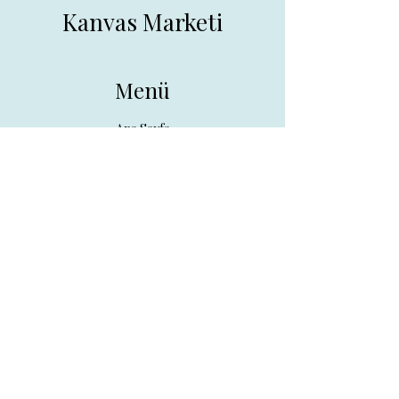
Kanvas Marketi
Menü
Ana Sayfa
Tüm Ürünler
Hakkında
İletişim
İletişim
drpreklam@gmail.com
0 (531) 730 26 57