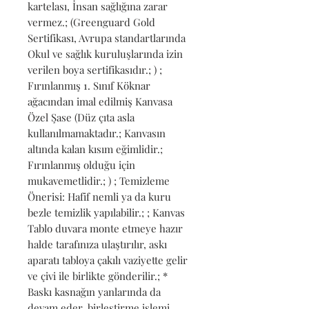
kartelası, İnsan sağlığına zarar 
vermez.; (Greenguard Gold 
Sertifikası, Avrupa standartlarında 
Okul ve sağlık kuruluşlarında izin 
verilen boya sertifikasıdır.; ) ; 
Fırınlanmış 1. Sınıf Köknar 
ağacından imal edilmiş Kanvasa 
Özel Şase (Düz çıta asla 
kullanılmamaktadır.; Kanvasın 
altında kalan kısım eğimlidir.; 
Fırınlanmış olduğu için 
mukavemetlidir.; ) ; Temizleme 
Önerisi: Hafif nemli ya da kuru 
bezle temizlik yapılabilir.; ; Kanvas 
Tablo duvara monte etmeye hazır 
halde tarafınıza ulaştırılır, askı 
aparatı tabloya çakılı vaziyette gelir 
ve çivi ile birlikte gönderilir.; * 
Baskı kasnağın yanlarında da 
devam eder, birleştirme işlemi 