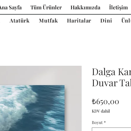
Ana Sayfa
Tüm Ürünler
Hakkımızda
İletişim
i
Atatürk
Mutfak
Haritalar
Dini
Ünl
Dalga Ka
Duvar Tab
Fiy
₺650,00
KDV dahil
Boyut
*