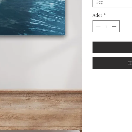
Seç
Adet
*
H