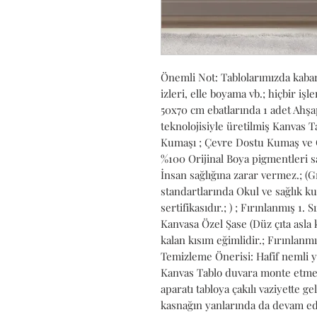
Önemli Not: Tablolarımızda kabart
izleri, elle boyama vb.; hiçbir iş
50x70 cm ebatlarında 1 adet Ahşap
teknolojisiyle üretilmiş Kanvas 
Kumaşı ; Çevre Dostu Kumaş ve Ç
%100 Orijinal Boya pigmentleri s
İnsan sağlığına zarar vermez.; (G
standartlarında Okul ve sağlık ku
sertifikasıdır.; ) ; Fırınlanmış 1.
Kanvasa Özel Şase (Düz çıta asla 
kalan kısım eğimlidir.; Fırınlanmı
Temizleme Önerisi: Hafif nemli ya 
Kanvas Tablo duvara monte etmeye 
aparatı tabloya çakılı vaziyette geli
kasnağın yanlarında da devam ede