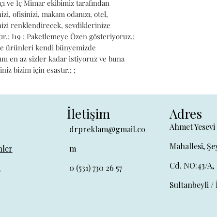
çı ve İç Mimar ekibimiz tarafından 
zi, ofisinizi, makam odanızı, otel, 
izi renklendirecek, sevdiklerinize 
r.; I19 ; Paketlemeye Özen gösteriyoruz.; 
ve ürünleri kendi bünyemizde 
ını en az sizler kadar istiyoruz ve buna 
z bizim için esastır.; ;
İletişim
Adres
Ahmet Yesevi
a
drpreklam@gmail.co
Mahallesi, Şe
ler
m
Cd. NO:43/A,
a
0 (531) 730 26 57
Sultanbeyli / 