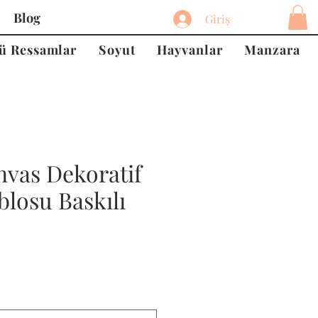
Blog
Giriş
ü Ressamlar
Soyut
Hayvanlar
Manzara
nvas Dekoratif
losu Baskılı
at