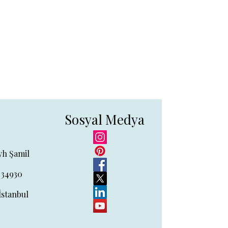
Sosyal Medya
yh Şamil
 34930
İstanbul