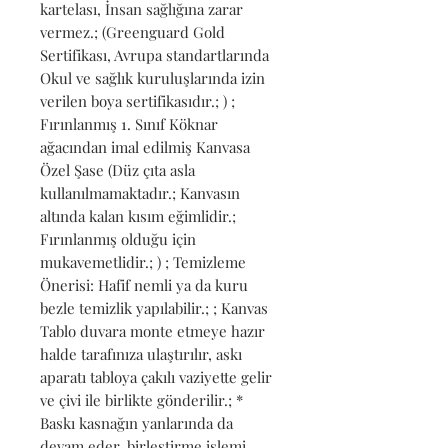
kartelası, İnsan sağlığına zarar 
vermez.; (Greenguard Gold 
Sertifikası, Avrupa standartlarında 
Okul ve sağlık kuruluşlarında izin 
verilen boya sertifikasıdır.; ) ; 
Fırınlanmış 1. Sınıf Köknar 
ağacından imal edilmiş Kanvasa 
Özel Şase (Düz çıta asla 
kullanılmamaktadır.; Kanvasın 
altında kalan kısım eğimlidir.; 
Fırınlanmış olduğu için 
mukavemetlidir.; ) ; Temizleme 
Önerisi: Hafif nemli ya da kuru 
bezle temizlik yapılabilir.; ; Kanvas 
Tablo duvara monte etmeye hazır 
halde tarafınıza ulaştırılır, askı 
aparatı tabloya çakılı vaziyette gelir 
ve çivi ile birlikte gönderilir.; * 
Baskı kasnağın yanlarında da 
devam eder, birleştirme işlemi 