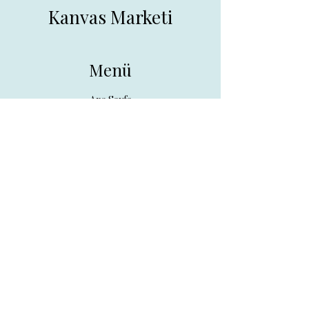
Kanvas Marketi
Menü
Ana Sayfa
Tüm Ürünler
Hakkında
İletişim
İletişim
drpreklam@gmail.com
0 (531) 730 26 57