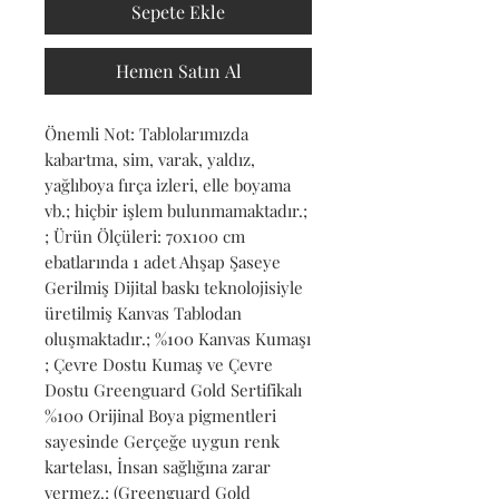
Sepete Ekle
Hemen Satın Al
Önemli Not: Tablolarımızda 
kabartma, sim, varak, yaldız, 
yağlıboya fırça izleri, elle boyama 
vb.; hiçbir işlem bulunmamaktadır.; 
; Ürün Ölçüleri: 70x100 cm 
ebatlarında 1 adet Ahşap Şaseye 
Gerilmiş Dijital baskı teknolojisiyle 
üretilmiş Kanvas Tablodan 
oluşmaktadır.; %100 Kanvas Kumaşı 
; Çevre Dostu Kumaş ve Çevre 
Dostu Greenguard Gold Sertifikalı 
%100 Orijinal Boya pigmentleri 
sayesinde Gerçeğe uygun renk 
kartelası, İnsan sağlığına zarar 
vermez.; (Greenguard Gold 