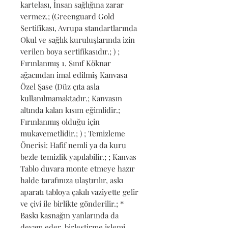
kartelası, İnsan sağlığına zarar 
vermez.; (Greenguard Gold 
Sertifikası, Avrupa standartlarında 
Okul ve sağlık kuruluşlarında izin 
verilen boya sertifikasıdır.; ) ; 
Fırınlanmış 1. Sınıf Köknar 
ağacından imal edilmiş Kanvasa 
Özel Şase (Düz çıta asla 
kullanılmamaktadır.; Kanvasın 
altında kalan kısım eğimlidir.; 
Fırınlanmış olduğu için 
mukavemetlidir.; ) ; Temizleme 
Önerisi: Hafif nemli ya da kuru 
bezle temizlik yapılabilir.; ; Kanvas 
Tablo duvara monte etmeye hazır 
halde tarafınıza ulaştırılır, askı 
aparatı tabloya çakılı vaziyette gelir 
ve çivi ile birlikte gönderilir.; * 
Baskı kasnağın yanlarında da 
devam eder, birleştirme işlemi 