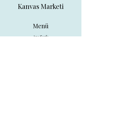
Kanvas Marketi
Menü
Ana Sayfa
Tüm Ürünler
Hakkında
İletişim
İletişim
drpreklam@gmail.com
0 (531) 730 26 57