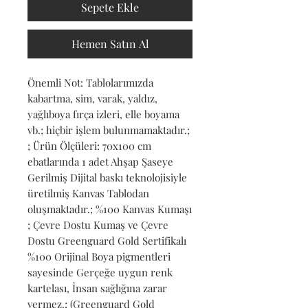
Sepete Ekle
Hemen Satın Al
Önemli Not: Tablolarımızda 
kabartma, sim, varak, yaldız, 
yağlıboya fırça izleri, elle boyama 
vb.; hiçbir işlem bulunmamaktadır.; 
; Ürün Ölçüleri: 70x100 cm 
ebatlarında 1 adet Ahşap Şaseye 
Gerilmiş Dijital baskı teknolojisiyle 
üretilmiş Kanvas Tablodan 
oluşmaktadır.; %100 Kanvas Kumaşı 
; Çevre Dostu Kumaş ve Çevre 
Dostu Greenguard Gold Sertifikalı 
%100 Orijinal Boya pigmentleri 
sayesinde Gerçeğe uygun renk 
kartelası, İnsan sağlığına zarar 
vermez.; (Greenguard Gold 