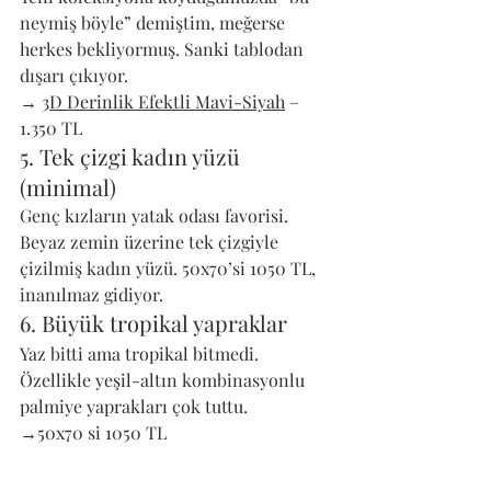
neymiş böyle” demiştim, meğerse 
herkes bekliyormuş. Sanki tablodan 
dışarı çıkıyor. 
→ 
3D Derinlik Efektli Mavi-Siyah
 – 
1.350 TL
5. Tek çizgi kadın yüzü 
(minimal)
Genç kızların yatak odası favorisi. 
Beyaz zemin üzerine tek çizgiyle 
çizilmiş kadın yüzü. 50x70’si 1050 TL, 
inanılmaz gidiyor.
6. Büyük tropikal yapraklar
Yaz bitti ama tropikal bitmedi. 
Özellikle yeşil-altın kombinasyonlu 
palmiye yaprakları çok tuttu.
→50x70 si 1050 TL