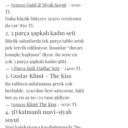
→ 
70x100 Gold & Siyah Soyut
 – 1050 
TL 
Daha küçük bütçeye 50x70 versiyonu 
da var: 850 TL
2. 3 parça şapkalı kadın seti
Büyük salonlarda tek parça tablo artık 
pek tercih edilmiyor. İnsanlar “duvarı 
komple kaplasın” diyor. Bu sene en 
çok 3 parça şapkalı kadın gitti. 
→ 
5 Parça Sisli Dağlar Seti
 – 2400 TL
3. Gustav Klimt – The Kiss
Bu tabloyu anlatmama gerek yok 
herhalde. 2019’dan beri satıyoruz, hâlâ 
her ay en az 60-70 tane gidiyor. 
→ 
70x100 Klimt The Kiss
 – 1050 TL
4. 3D katmanlı mavi-siyah 
soyut
Yeni koleksiyona koyduğumuzda “bu 