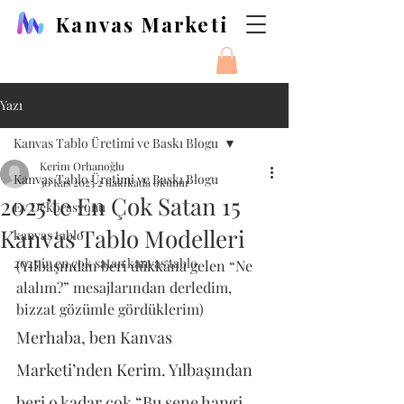
Kanvas Marketi
Yazı
Kanvas Tablo Üretimi ve Baskı Blogu
Kerim Orhanoğlu
Kanvas Tablo Üretimi ve Baskı Blogu
30 Kas 2025
2 dakikada okunur
2025’te En Çok Satan 15
Ev Dekorasyonu
Kanvas Tablo Modelleri
kanvas tablo
2025 in en çok satan kanvas tablo
(Yılbaşından beri dükkâna gelen “Ne 
alalım?” mesajlarından derledim, 
bizzat gözümle gördüklerim)
Merhaba, ben Kanvas 
Marketi’nden Kerim. Yılbaşından 
beri o kadar çok “Bu sene hangi 