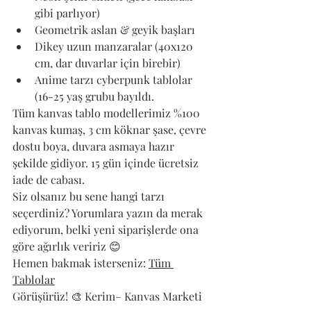
gibi parlıyor)
Geometrik aslan & geyik başları
Dikey uzun manzaralar (40x120 
cm, dar duvarlar için birebir)
Anime tarzı cyberpunk tablolar 
(16-25 yaş grubu bayıldı.
Tüm kanvas tablo modellerimiz %100 
kanvas kumaş, 3 cm köknar şase, çevre 
dostu boya, duvara asmaya hazır 
şekilde gidiyor. 15 gün içinde ücretsiz 
iade de cabası.
Siz olsanız bu sene hangi tarzı 
seçerdiniz? Yorumlara yazın da merak 
ediyorum, belki yeni siparişlerde ona 
göre ağırlık veririz 😊
Hemen bakmak isterseniz: 
Tüm 
Tablolar
Görüşürüz! 🎨 Kerim– Kanvas Marketi