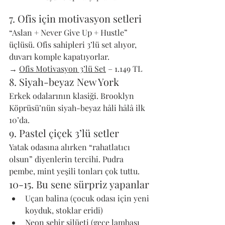
7. Ofis için motivasyon setleri
“Aslan + Never Give Up + Hustle” 
üçlüsü. Ofis sahipleri 3’lü set alıyor, 
duvarı komple kapatıyorlar. 
→ 
Ofis Motivasyon 3’lü Set
 – 1.149 TL
8. Siyah-beyaz New York
Erkek odalarının klasiği. Brooklyn 
Köprüsü’nün siyah-beyaz hâli hâlâ ilk 
10’da.
9. Pastel çiçek 3’lü setler
Yatak odasına alırken “rahatlatıcı 
olsun” diyenlerin tercihi. Pudra 
pembe, mint yeşili tonları çok tuttu.
10-15. Bu sene sürpriz yapanlar
Uçan balina (çocuk odası için yeni 
koyduk, stoklar eridi)
Neon şehir silüeti (gece lambası 